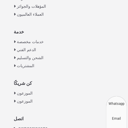
المؤهلات والجوائز
العملاء العالميون
خدمة
Italian
خدمات مخصصة
Greek
الدعم الفني
Urdu
الشحن والتسليم
Swahili
المشتريات
Turkish
Indonesian
كن شريكًا
Thai
الموزعون
الموزعون
Vietnamese
Whatsapp
Japanese
اتصل
Email
Korean