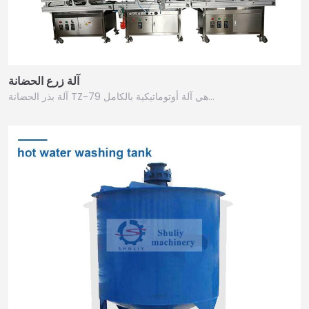
آلة زرع الحضانة
آلة بذر الحضانة TZ-79 هي آلة أوتوماتيكية بالكامل…