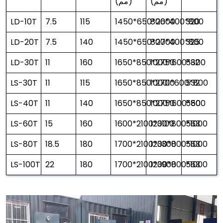
(مم)
(مم)
LD-10T
7.5
115
1450*650*2600
800*400*800
320
LD-20T
7.5
140
1450*650*2700
800*400*800
325
LD-30T
11
160
1650*850*2750
1000*600*800
532
LS-30T
11
115
1650*850*2700
10001*600*800
532
LS-40T
11
140
1650*850*2750
1000*600*800
550
LS-60T
15
160
1600*2100*3100
1200*800*1000
563
LS-80T
18.5
180
1700*2100*3300
1200*800*1000
563
LS-100T
22
180
1700*2100*3900
1200*800*1000
563