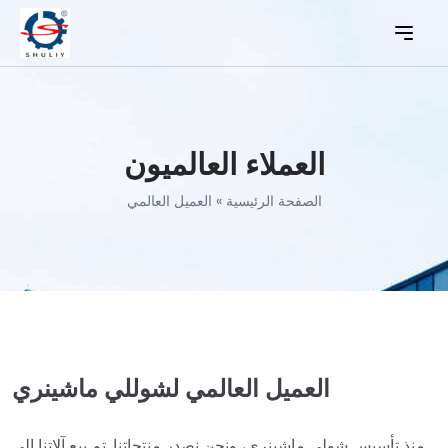
العملاء العالميون
الصفحة الرئيسية
»
العميل العالمي
العميل العالمي لشوللي ماشينري
منذ تأسيس شولي ماشينري، ونحن نصدر منتجاتنا. تم بيع آلاتنا إلى