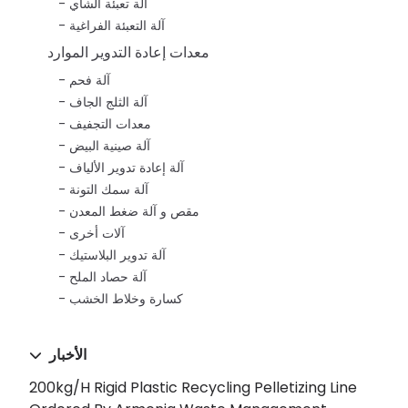
آلة تعبئة الشاي
آلة التعبئة الفراغية
معدات إعادة التدوير الموارد
آلة فحم
آلة الثلج الجاف
معدات التجفيف
آلة صينية البيض
آلة إعادة تدوير الألياف
آلة سمك التونة
مقص و آلة ضغط المعدن
آلات أخرى
آلة تدوير البلاستيك
آلة حصاد الملح
كسارة وخلاط الخشب
الأخبار
200kg/h Rigid Plastic Recycling Pelletizing Line