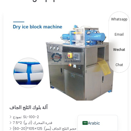
Thai
Vietnamese
Whatsapp
Japanese
Email
Korean
Hindi
Wechat
Chinese
Spanish
Chat
Russian
Portuguese
German
French
آلة بلوك الثلج الجاف
English
نموذج: SL-100-2
قدرة المحرك (ك و): 2*7.5
Arabic
حجم الثلج الجاف (مم): 125×105*(20-60)