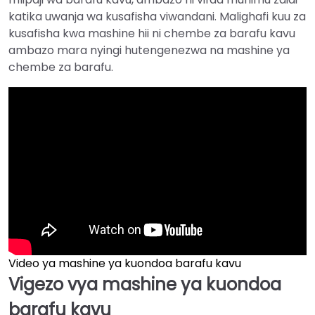
katika uwanja wa kusafisha viwandani. Malighafi kuu za
kusafisha kwa mashine hii ni chembe za barafu kavu
ambazo mara nyingi hutengenezwa na mashine ya
chembe za barafu.
Video ya mashine ya kuondoa barafu kavu
Vigezo vya mashine ya kuondoa
barafu kavu