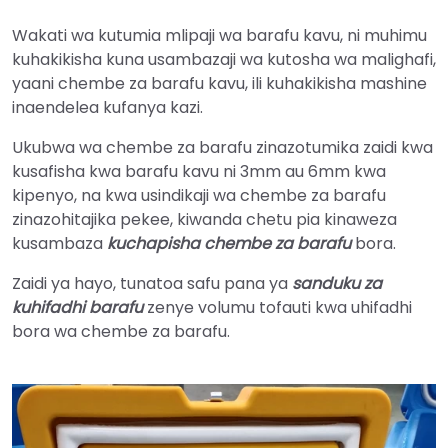
Wakati wa kutumia mlipaji wa barafu kavu, ni muhimu
kuhakikisha kuna usambazaji wa kutosha wa malighafi,
yaani chembe za barafu kavu, ili kuhakikisha mashine
inaendelea kufanya kazi.
Ukubwa wa chembe za barafu zinazotumika zaidi kwa
kusafisha kwa barafu kavu ni 3mm au 6mm kwa
kipenyo, na kwa usindikaji wa chembe za barafu
zinazohitajika pekee, kiwanda chetu pia kinaweza
kusambaza
kuchapisha chembe za barafu
bora.
Italian
Zaidi ya hayo, tunatoa safu pana ya
sanduku za
kuhifadhi barafu
zenye volumu tofauti kwa uhifadhi
Greek
bora wa chembe za barafu.
Urdu
Turkish
Indonesian
Thai