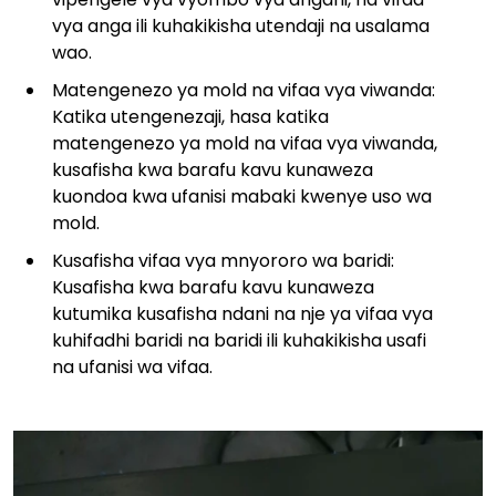
vya anga ili kuhakikisha utendaji na usalama
wao.
Matengenezo ya mold na vifaa vya viwanda:
Katika utengenezaji, hasa katika
matengenezo ya mold na vifaa vya viwanda,
kusafisha kwa barafu kavu kunaweza
kuondoa kwa ufanisi mabaki kwenye uso wa
mold.
Kusafisha vifaa vya mnyororo wa baridi:
Kusafisha kwa barafu kavu kunaweza
kutumika kusafisha ndani na nje ya vifaa vya
kuhifadhi baridi na baridi ili kuhakikisha usafi
na ufanisi wa vifaa.