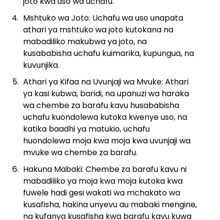
joto kwa uso wa uchafu.
Mshtuko wa Joto: Uchafu wa uso unapata
athari ya mshtuko wa joto kutokana na
mabadiliko makubwa ya joto, na
kusababisha uchafu kuimarika, kupungua, na
kuvunjika.
Athari ya Kifaa na Uvunjaji wa Mvuke: Athari
ya kasi kubwa, baridi, na upanuzi wa haraka
wa chembe za barafu kavu husababisha
uchafu kuondolewa kutoka kwenye uso, na
katika baadhi ya matukio, uchafu
huondolewa moja kwa moja kwa uvunjaji wa
mvuke wa chembe za barafu.
Hakuna Mabaki: Chembe za barafu kavu ni
mabadiliko ya moja kwa moja kutoka kwa
fuwele hadi gesi wakati wa mchakato wa
kusafisha, hakina unyevu au mabaki mengine,
na kufanya kusafisha kwa barafu kavu kuwa