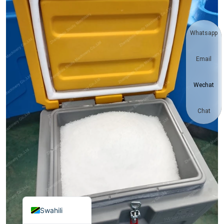
Vietnamese
Japanese
Whatsapp
Korean
Email
Hindi
Chinese
Wechat
Spanish
Russian
Chat
Portuguese
German
French
Arabic
English
Swahili