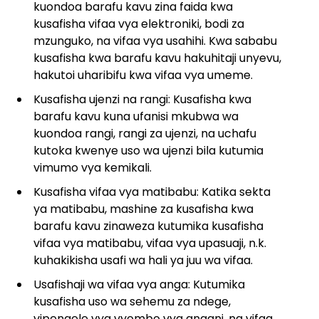
kuondoa barafu kavu zina faida kwa
kusafisha vifaa vya elektroniki, bodi za
mzunguko, na vifaa vya usahihi. Kwa sababu
kusafisha kwa barafu kavu hakuhitaji unyevu,
hakutoi uharibifu kwa vifaa vya umeme.
Kusafisha ujenzi na rangi: Kusafisha kwa
barafu kavu kuna ufanisi mkubwa wa
kuondoa rangi, rangi za ujenzi, na uchafu
kutoka kwenye uso wa ujenzi bila kutumia
vimumo vya kemikali.
Kusafisha vifaa vya matibabu: Katika sekta
ya matibabu, mashine za kusafisha kwa
barafu kavu zinaweza kutumika kusafisha
vifaa vya matibabu, vifaa vya upasuaji, n.k.
kuhakikisha usafi wa hali ya juu wa vifaa.
Usafishaji wa vifaa vya anga: Kutumika
kusafisha uso wa sehemu za ndege,
vipengele vya vyombo vya angani, na vifaa