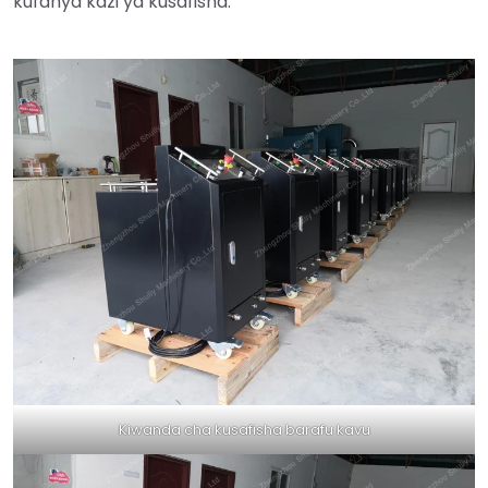
kufanya kazi ya kusafisha.
Kiwanda cha kusafisha barafu kavu