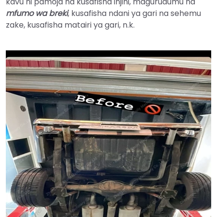
kavu ni pamoja na kusafisha injini, magurudumu na
mfumo wa breki
, kusafisha ndani ya gari na sehemu
zake, kusafisha matairi ya gari, n.k.