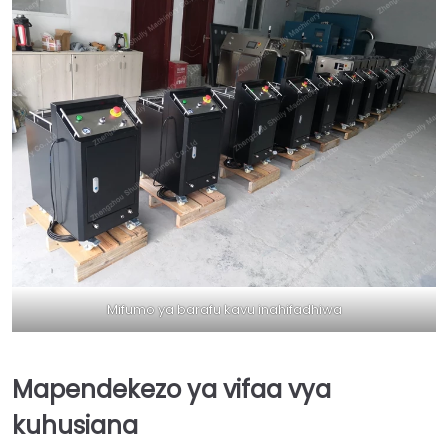
Mifumo ya barafu kavu inahifadhiwa
Mapendekezo ya vifaa vya
kuhusiana