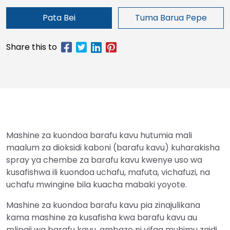
Pata Bei
Tuma Barua Pepe
Mashine za kuondoa barafu kavu hutumia mali
maalum za dioksidi kaboni (barafu kavu) kuharakisha
spray ya chembe za barafu kavu kwenye uso wa
kusafishwa ili kuondoa uchafu, mafuta, vichafuzi, na
uchafu mwingine bila kuacha mabaki yoyote.
Mashine za kuondoa barafu kavu pia zinajulikana
kama mashine za kusafisha kwa barafu kavu au
mlipaji wa barafu kavu, ambazo ni vifaa muhimu zaidi