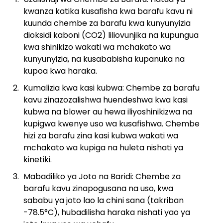
kwanza katika kusafisha kwa barafu kavu ni
kuunda chembe za barafu kwa kunyunyizia
dioksidi kaboni (CO2) liliovunjika na kupungua
kwa shinikizo wakati wa mchakato wa
kunyunyizia, na kusababisha kupanuka na
kupoa kwa haraka.
Kumalizia kwa kasi kubwa: Chembe za barafu
kavu zinazozalishwa huendeshwa kwa kasi
kubwa na blower au hewa iliyoshinikizwa na
kupigwa kwenye uso wa kusafishwa. Chembe
hizi za barafu zina kasi kubwa wakati wa
mchakato wa kupiga na huleta nishati ya
kinetiki.
Mabadiliko ya Joto na Baridi: Chembe za
barafu kavu zinapogusana na uso, kwa
sababu ya joto lao la chini sana (takriban
-78.5°C), hubadilisha haraka nishati yao ya