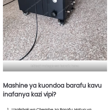
Mlipaji mdogo wa barafu kavu
Mashine ya kuondoa barafu kavu
inafanya kazi vipi?
Uzalishaji wa Chembe za Barafu: Hatua ya