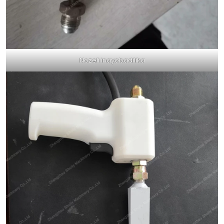
Nozeli inayobadilika