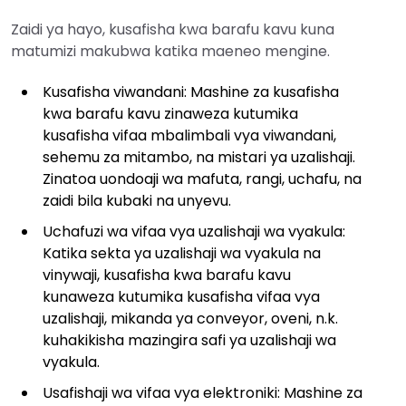
Zaidi ya hayo, kusafisha kwa barafu kavu kuna
matumizi makubwa katika maeneo mengine.
Kusafisha viwandani: Mashine za kusafisha
kwa barafu kavu zinaweza kutumika
kusafisha vifaa mbalimbali vya viwandani,
sehemu za mitambo, na mistari ya uzalishaji.
Zinatoa uondoaji wa mafuta, rangi, uchafu, na
zaidi bila kubaki na unyevu.
Uchafuzi wa vifaa vya uzalishaji wa vyakula:
Katika sekta ya uzalishaji wa vyakula na
vinywaji, kusafisha kwa barafu kavu
kunaweza kutumika kusafisha vifaa vya
uzalishaji, mikanda ya conveyor, oveni, n.k.
kuhakikisha mazingira safi ya uzalishaji wa
vyakula.
Usafishaji wa vifaa vya elektroniki: Mashine za