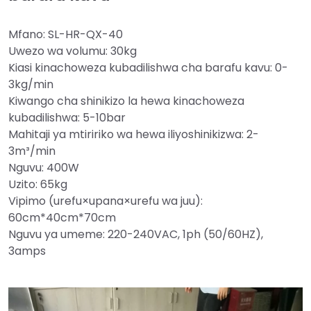
Mfano: SL-HR-QX-40
Uwezo wa volumu: 30kg
Kiasi kinachoweza kubadilishwa cha barafu kavu: 0-
3kg/min
Kiwango cha shinikizo la hewa kinachoweza
kubadilishwa: 5-10bar
Mahitaji ya mtiririko wa hewa iliyoshinikizwa: 2-
3m³/min
Nguvu: 400W
Uzito: 65kg
Vipimo (urefu×upana×urefu wa juu):
60cm*40cm*70cm
Nguvu ya umeme: 220-240VAC, 1ph (50/60HZ),
3amps