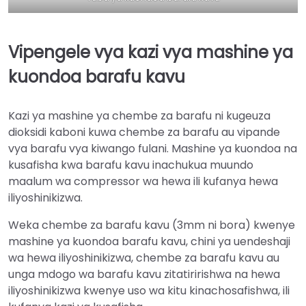
Vipengele vya kazi vya mashine ya
kuondoa barafu kavu
Kazi ya mashine ya chembe za barafu ni kugeuza
dioksidi kaboni kuwa chembe za barafu au vipande
vya barafu vya kiwango fulani. Mashine ya kuondoa na
kusafisha kwa barafu kavu inachukua muundo
maalum wa compressor wa hewa ili kufanya hewa
iliyoshinikizwa.
Weka chembe za barafu kavu (3mm ni bora) kwenye
mashine ya kuondoa barafu kavu, chini ya uendeshaji
wa hewa iliyoshinikizwa, chembe za barafu kavu au
unga mdogo wa barafu kavu zitatiririshwa na hewa
iliyoshinikizwa kwenye uso wa kitu kinachosafishwa, ili