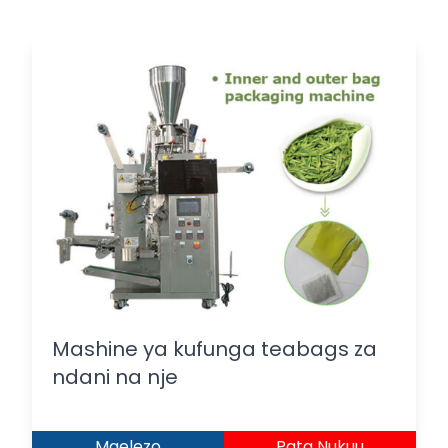
Mashine ya kufunga teabags za
ndani na nje
Maelezo
Pata Nukuu