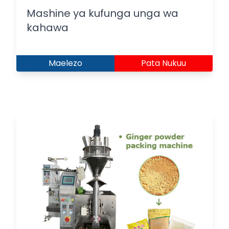
Mashine ya kufunga unga wa
kahawa
Maelezo
Pata Nukuu