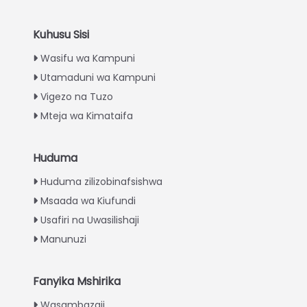
Kuhusu Sisi
Wasifu wa Kampuni
Utamaduni wa Kampuni
Vigezo na Tuzo
Mteja wa Kimataifa
Huduma
Italian
Huduma zilizobinafsishwa
Greek
Msaada wa Kiufundi
Urdu
Usafiri na Uwasilishaji
Turkish
Manunuzi
Indonesian
Thai
Fanyika Mshirika
Vietnamese
Wasambazaji