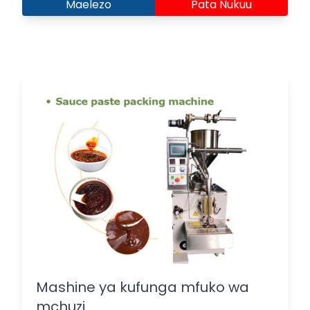
Maelezo
Pata Nukuu
Mashine ya kufunga mfuko wa
mchuzi