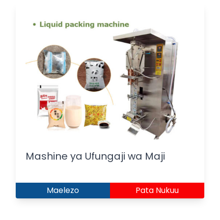
Mashine ya Ufungaji wa Maji
Maelezo
Pata Nukuu