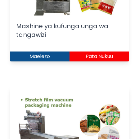
Mashine ya kufunga unga wa
tangawizi
Maelezo
Pata Nukuu