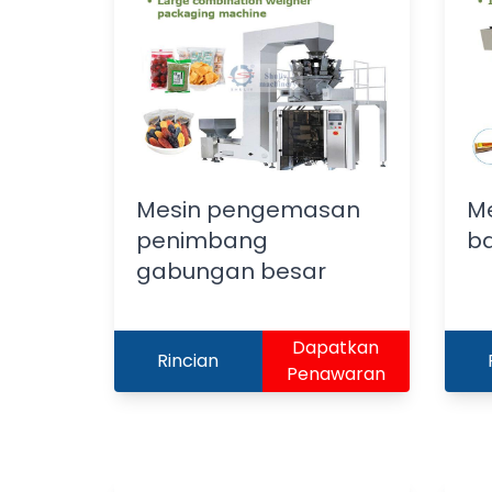
Mesin pengemasan
M
penimbang
b
gabungan besar
Dapatkan
Rincian
Penawaran