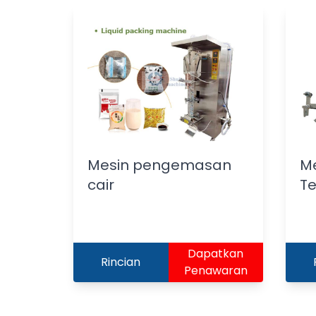
Mesin pengemasan
M
cair
Te
Dapatkan
Rincian
Penawaran