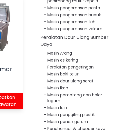
penimbang multi-kepala
Mesin pengemasan pasta
Mesin pengemasan bubuk
Mesin pengemasan teh
Mesin pengemasan vakum
Peralatan Daur Ulang Sumber
Daya
Mesin Arang
Mesin es kering
Peralatan pengeringan
amar
Mesin baki telur
Mesin daur ulang serat
Mesin ikan
Mesin pemotong dan baler
patkan
logam
awaran
Mesin lain
Mesin penggiling plastik
Mesin panen garam
Penghancur & chopper kayu