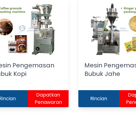
esin Pengemasan
Mesin Pengema
buk Kopi
Bubuk Jahe
Dapatkan
Da
Rincian
Rincian
Penawaran
Pen