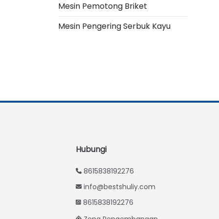
Italian
Mesin Pemotong Briket
Greek
Mesin Pengering Serbuk Kayu
Urdu
Swahili
Turkish
Thai
Vietnamese
Japanese
Korean
Hindi
Hubungi
Chinese
8615838192276
Spanish
info@bestshuliy.com
Russian
8615838192276
Portuguese