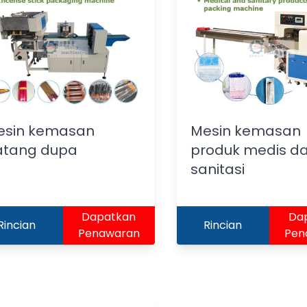
esin kemasan
Mesin kemasan
atang dupa
produk medis d
sanitasi
Dapatkan
Da
Rincian
Rincian
Penawaran
Pen