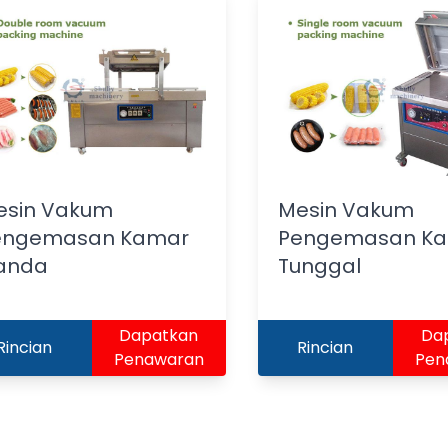
esin Vakum
Mesin Vakum
engemasan Kamar
Pengemasan K
anda
Tunggal
Dapatkan
Da
Rincian
Rincian
Penawaran
Pen