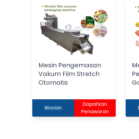
Mesin Pengemasan
M
Vakum Film Stretch
P
Otomatis
G
Dapatkan
Rincian
Penawaran