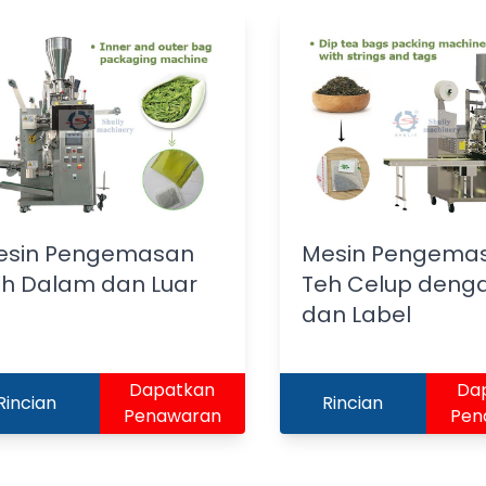
esin Pengemasan
Mesin Pengema
h Dalam dan Luar
Teh Celup denga
dan Label
Dapatkan
Da
Rincian
Rincian
Penawaran
Pen