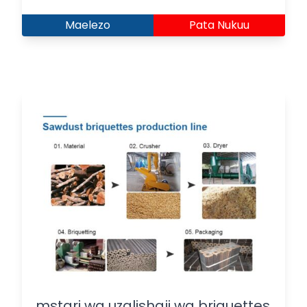
Maelezo
Pata Nukuu
mstari wa uzalishaji wa briquettes