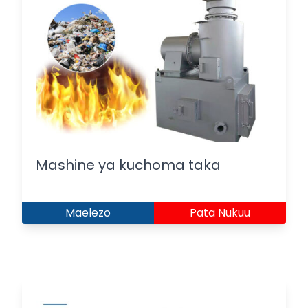
Mashine ya kuchoma taka
Maelezo
Pata Nukuu