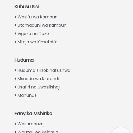
Kuhusu Sisi
Wasifu wa Kampuni
Utamaduni wa Kampuni
Vigezo na Tuzo
Mteja wa Kimataifa
Huduma
Italian
Huduma zilizobinafsishwa
Greek
Msaada wa Kiufundi
Urdu
Usafiri na Uwasilishaji
Turkish
Manunuzi
Indonesian
Thai
Fanyika Mshirika
Vietnamese
Wasambazaji
Wauzaji wa Rejareja
Japanese