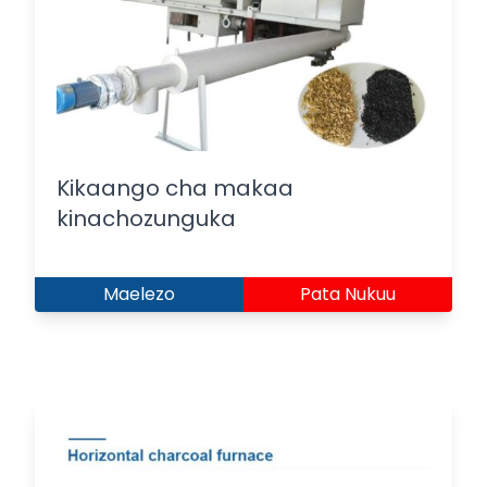
Kikaango cha makaa
kinachozunguka
Maelezo
Pata Nukuu