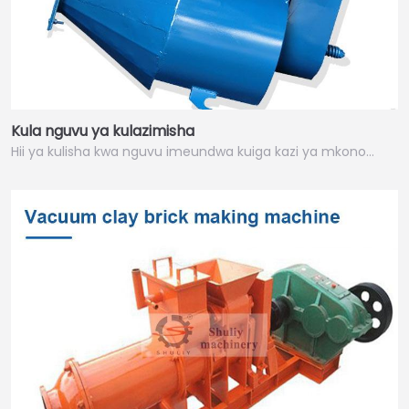
Kula nguvu ya kulazimisha
Hii ya kulisha kwa nguvu imeundwa kuiga kazi ya mkono…