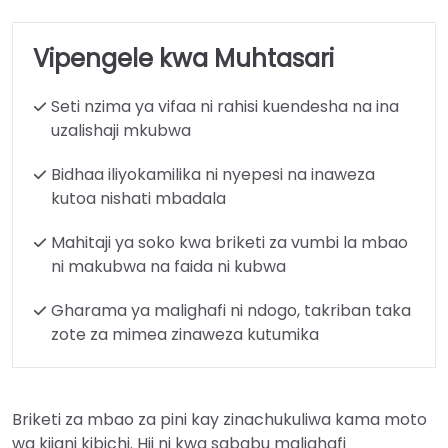
Vipengele kwa Muhtasari
Seti nzima ya vifaa ni rahisi kuendesha na ina
uzalishaji mkubwa
Bidhaa iliyokamilika ni nyepesi na inaweza
kutoa nishati mbadala
Mahitaji ya soko kwa briketi za vumbi la mbao
ni makubwa na faida ni kubwa
Gharama ya malighafi ni ndogo, takriban taka
zote za mimea zinaweza kutumika
Briketi za mbao za pini kay zinachukuliwa kama moto
wa kijani kibichi. Hii ni kwa sababu malighafi