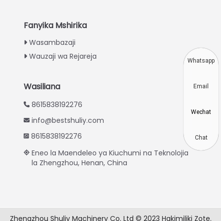
Indonesian
Thai
Fanyika Mshirika
Vietnamese
Wasambazaji
Wauzaji wa Rejareja
Japanese
Whatsapp
Korean
Wasiliana
Email
Hindi
8615838192276
Chinese
Wechat
info@bestshuliy.com
Spanish
8615838192276
Russian
Chat
Eneo la Maendeleo ya Kiuchumi na Teknolojia
Portuguese
la Zhengzhou, Henan, China
German
French
Arabic
Zhengzhou Shuliy Machinery Co. Ltd © 2023 Hakimiliki Zote.
English