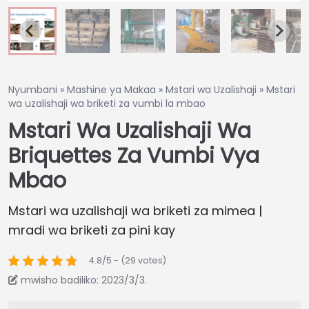
Nyumbani
»
Mashine ya Makaa
»
Mstari wa Uzalishaji
»
Mstari
wa uzalishaji wa briketi za vumbi la mbao
Mstari Wa Uzalishaji Wa
Briquettes Za Vumbi Vya
Mbao
Mstari wa uzalishaji wa briketi za mimea |
mradi wa briketi za pini kay
4.8/5 - (29 votes)
mwisho badiliko: 2023/3/3.