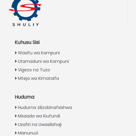
Kuhusu Sisi
Wasifu wa Kampuni
Utamaduni wa Kampuni
Vigezo na Tuzo
Mteja wa Kimataifa
Huduma
Italian
Huduma zilizobinafsishwa
Greek
Msaada wa Kiufundi
Urdu
Usafiri na Uwasilishaji
Turkish
Manunuzi