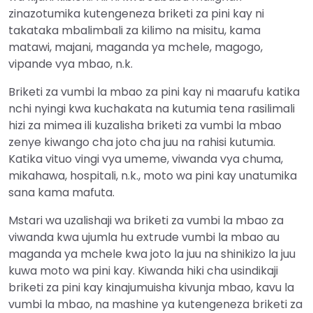
zinazotumika kutengeneza briketi za pini kay ni
takataka mbalimbali za kilimo na misitu, kama
matawi, majani, maganda ya mchele, magogo,
vipande vya mbao, n.k.
Briketi za vumbi la mbao za pini kay ni maarufu katika
nchi nyingi kwa kuchakata na kutumia tena rasilimali
hizi za mimea ili kuzalisha briketi za vumbi la mbao
zenye kiwango cha joto cha juu na rahisi kutumia.
Katika vituo vingi vya umeme, viwanda vya chuma,
mikahawa, hospitali, n.k., moto wa pini kay unatumika
sana kama mafuta.
Mstari wa uzalishaji wa briketi za vumbi la mbao za
viwanda kwa ujumla hu extrude vumbi la mbao au
maganda ya mchele kwa joto la juu na shinikizo la juu
kuwa moto wa pini kay. Kiwanda hiki cha usindikaji
briketi za pini kay kinajumuisha kivunja mbao, kavu la
vumbi la mbao, na mashine ya kutengeneza briketi za