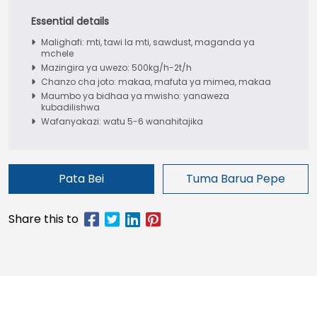
Malighafi: mti, tawi la mti, sawdust, maganda ya
mchele
Mazingira ya uwezo: 500kg/h-2t/h
Chanzo cha joto: makaa, mafuta ya mimea, makaa
Maumbo ya bidhaa ya mwisho: yanaweza
kubadilishwa
Wafanyakazi: watu 5-6 wanahitajika
Pata Bei
Tuma Barua Pepe