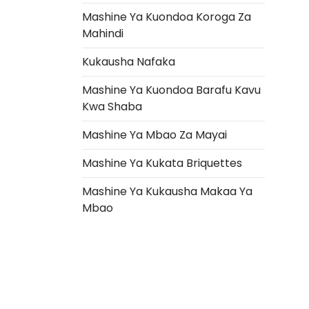
Mashine Ya Kuondoa Koroga Za
Mahindi
Kukausha Nafaka
Mashine Ya Kuondoa Barafu Kavu
Kwa Shaba
Mashine Ya Mbao Za Mayai
Mashine Ya Kukata Briquettes
Italian
Mashine Ya Kukausha Makaa Ya
Greek
Mbao
Urdu
Turkish
Indonesian
Thai
Vietnamese