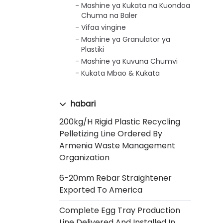
Mashine ya Kukata na Kuondoa
Chuma na Baler
Vifaa vingine
Mashine ya Granulator ya
Plastiki
Mashine ya Kuvuna Chumvi
Kukata Mbao & Kukata
habari
200kg/h Rigid Plastic Recycling
Pelletizing Line Ordered By
Armenia Waste Management
Organization
6-20mm Rebar Straightener
Exported To America
Complete Egg Tray Production
Line Delivered And Installed In