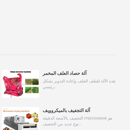
آلة حصاد العلف المخمر
هذه الآلة لقطف العلف وإعادة التدوير بشكل
رئيسي…
آلة التجفيف بالميكروويف
التجفيف بالأشعة الدقيقة microwave هو
نوع جديد من التجفيف…