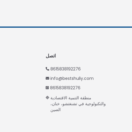
Turkish
Indonesian
Thai
Vietnamese
Japanese
Korean
اتصل
Hindi
8615838192276
Chinese
info@bestshuliy.com
Spanish
8615838192276
Russian
منطقة التنمية الاقتصادية
Portuguese
والتكنولوجية في تشنغتشو، خنان،
الصين
German
French
English