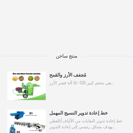
منتج ساخن
مُجفف الأرز والقمح
آلة قشر الأرز SL-125 هي بحجم كبير…
خط إعادة تدوير النسيج المهمل
خط إعادة تدوير النفايات من الألياف/القطن
يهدف بشكل رئيسي إلى إعادة التدوير…