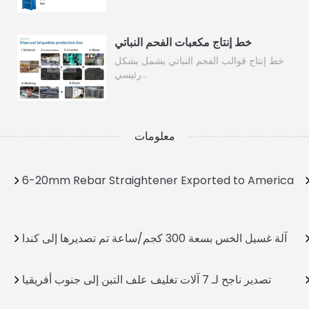
خط إنتاج مكعبات الفحم النباتي
خط إنتاج قوالب الفحم النباتي يشمل بشكل
رئيسي…
معلومات
6-20mm Rebar Straightener Exported to America
آلة غسيل الخس بسعة 300 كجم/ساعة تم تصديرها إلى كندا
تصدير ناجح لـ 7 آلات تغليف علف التبن إلى جنوب أفريقيا