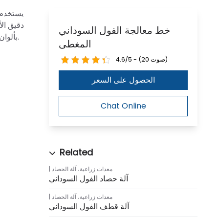
يستخدم
دقيق ال
خط معالجة الفول السوداني
بألوان زاهية وسطح ناعم عند الخبز. جميع آلات معالجة الفول السوداني تتميز بانتاجية عالية، وضوضاء منخفضة، وتشغيل مستقر، وعدم تلوث.
المغطى
4.6/5 - (20 صوت)
الحصول على السعر
Chat Online
معدات زراعية
،
آلة الحصاد
آلة حصاد الفول السوداني
معدات زراعية
،
آلة الحصاد
آلة قطف الفول السوداني