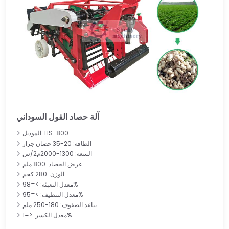
آلة حصاد الفول السوداني
الموديل: HS-800
الطاقة: 20-35 حصان جرار
السعة: 1300-2000م2/س
عرض الحصاد: 800 ملم
الوزن: 280 كجم
معدل التعبئة: >=98%
معدل التنظيف: >=95%
تباعد الصفوف: 180-250 ملم
معدل الكسر: <=1%