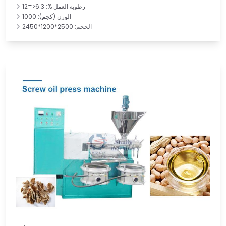
رطوبة العمل %: 6.3<=12
الوزن (كجم): 1000
الحجم: 2500*1200*2450