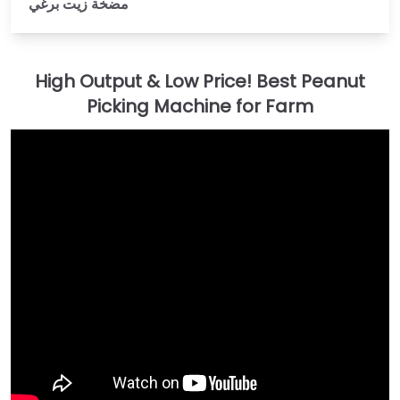
مضخة زيت برغي