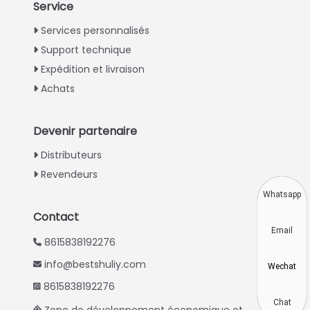
Service
Italian
Services personnalisés
Support technique
Greek
Expédition et livraison
Urdu
Achats
Swahili
Turkish
Devenir partenaire
Indonesian
Distributeurs
Thai
Revendeurs
Vietnamese
Whatsapp
Japanese
Contact
Email
Korean
8615838192276
Hindi
info@bestshuliy.com
Wechat
Chinese
8615838192276
Spanish
Chat