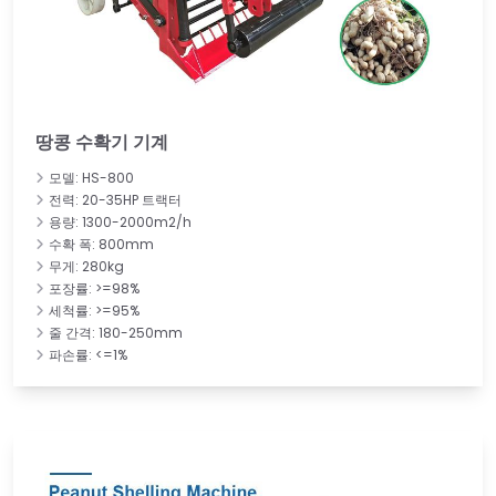
땅콩 수확기 기계
모델: HS-800
전력: 20-35HP 트랙터
용량: 1300-2000m2/h
수확 폭: 800mm
무게: 280kg
포장률: >=98%
세척률: >=95%
줄 간격: 180-250mm
파손률: <=1%