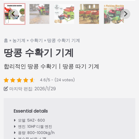
홈
»
농기계
»
수확기
»
땅콩 수확기 기계
땅콩 수확기 기계
합리적인 땅콩 수확기丨땅콩 따기 기계
4.6/5 - (24 votes)
마지막 편집: 2026/1/29
모델: 5HZ- 600
엔진: 10HP 디젤 엔진
용량: 800-1000kg/h
불순물 비율: < 1%