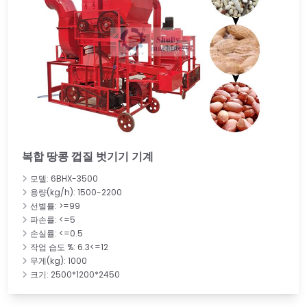
복합 땅콩 껍질 벗기기 기계
모델: 6BHX-3500
용량(kg/h): 1500-2200
선별률: >=99
파손률: <=5
손실률: <=0.5
작업 습도 %: 6.3<=12
무게(kg): 1000
크기: 2500*1200*2450