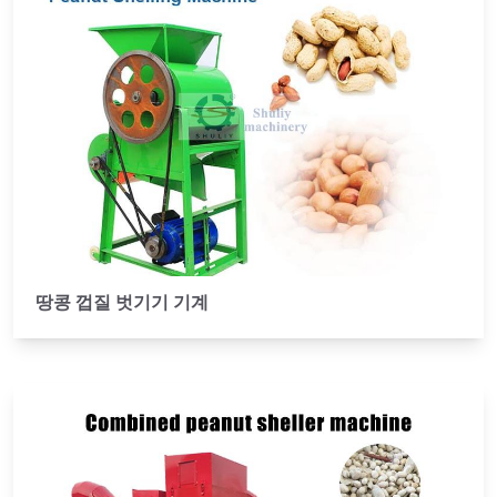
땅콩 껍질 벗기기 기계