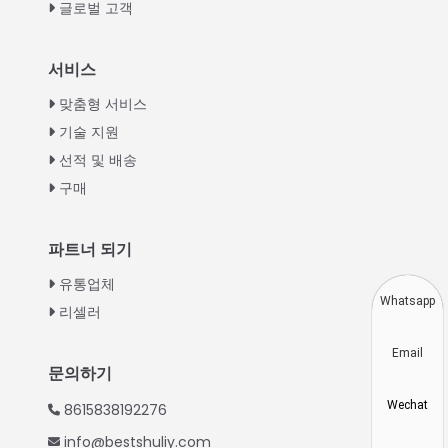
글로벌 고객
Italian
서비스
Greek
맞춤형 서비스
Urdu
기술 지원
선적 및 배송
Swahili
구매
Turkish
Indonesian
파트너 되기
Thai
유통업체
Vietnamese
Whatsapp
리셀러
Japanese
Email
Hindi
문의하기
Chinese
Wechat
8615838192276
Spanish
info@bestshuliy.com