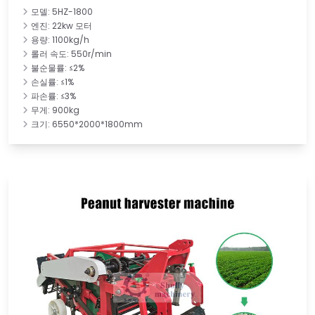
모델: 5HZ-1800
엔진: 22kw 모터
용량: 1100kg/h
롤러 속도: 550r/min
불순물률: ≤2%
손실률: ≤1%
파손률: ≤3%
무게: 900kg
크기: 6550*2000*1800mm