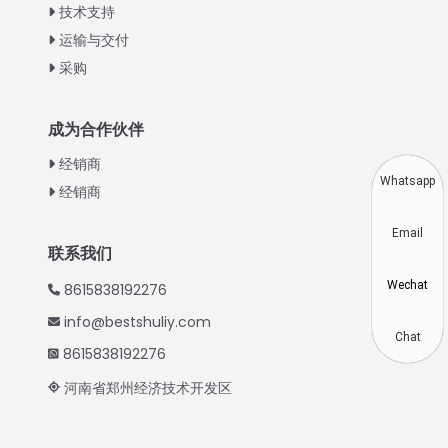
Urdu
技术支持
运输与交付
Swahili
采购
Turkish
Indonesian
成为合作伙伴
Thai
经销商
Vietnamese
Whatsapp
经销商
Japanese
Email
Korean
联系我们
Hindi
Wechat
8615838192276
Spanish
info@bestshuliy.com
Russian
Chat
8615838192276
Portuguese
河南省郑州经济技术开发区
German
French