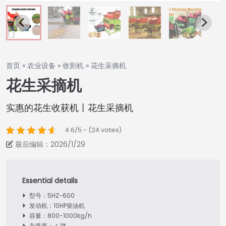
首页
»
农业设备
»
收割机
»
花生采摘机
花生采摘机
实惠的花生收获机丨花生采摘机
4.6/5 - (24 votes)
最后编辑：2026/1/29
型号：5HZ-600
发动机：10HP柴油机
容量：800-1000kg/h
杂质率： < 1%