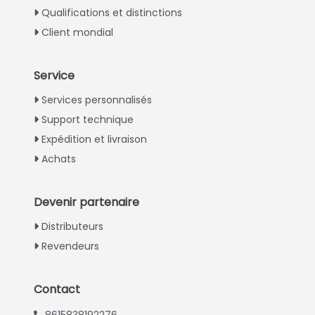
Qualifications et distinctions
Client mondial
Service
Italian
Services personnalisés
Support technique
Greek
Expédition et livraison
Urdu
Achats
Swahili
Turkish
Devenir partenaire
Indonesian
Distributeurs
Thai
Revendeurs
Vietnamese
Japanese
Contact
Korean
8615838192276