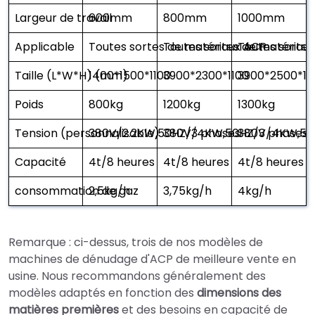
Largeur de travail
600mm
800mm
1000mm
Applicable
Toutes sortes de matériaux ACP
Toutes sortes de matériau
Toutes sortes
Taille (L*W*H) (mm)
1400*1500*1100
3900*2300*1100
3900*2500*11
Poids
800kg
1200kg
1300kg
Tension (personnalisable)
380V/2.2KW,50HZ/3 phases
380V/4KW,50HZ/3 phases
380V/4KW,50
Capacité
4t/8 heures
4t/8 heures
4t/8 heures
consommation de gaz
2,5kg/h
3,75kg/h
4kg/h
Remarque : ci-dessus, trois de nos modèles de
machines de dénudage d'ACP de meilleure vente en
usine. Nous recommandons généralement des
modèles adaptés en fonction des
dimensions des
matières premières
et des besoins en capacité de