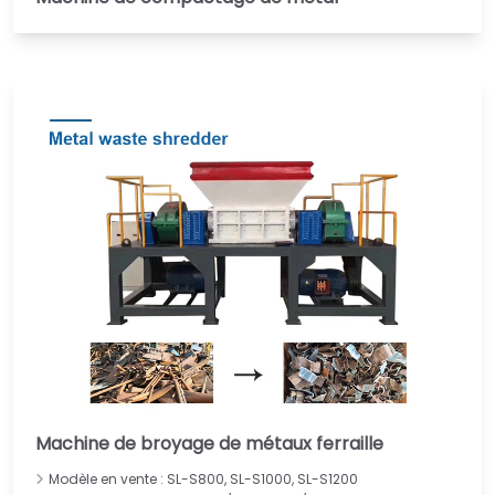
Italian
Greek
Urdu
Swahili
Machine de broyage de métaux ferraille
Turkish
Modèle en vente : SL-S800, SL-S1000, SL-S1200
Indonesian