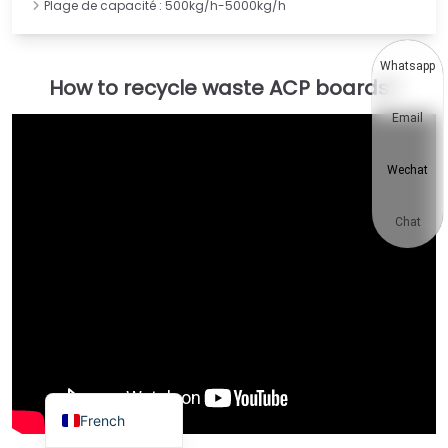
Plage de capacité : 500kg/h-5000kg/h
Thai
Vietnamese
Whatsapp
Japanese
Email
Korean
Hindi
Wechat
Chinese
Spanish
Chat
Russian
Portuguese
German
Arabic
English
French