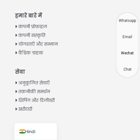
Thai
हमारे बारे में
Vietnamese
Whatsapp
कंपनी प्रोफ़ाइल
Japanese
कंपनी संस्कृति
Email
Korean
योग्यताएँ और सम्मान
Chinese
वैश्विक ग्राहक
Wechat
Spanish
Russian
Chat
सेवा
Portuguese
अनुकूलित सेवाएँ
German
तकनीकी समर्थन
शिपिंग और डिलीवरी
French
खरीदारी
Arabic
English
साझेदार बनें
Hindi
वितरक