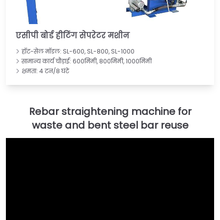
एसीपी बोर्ड हीटिंग सेपरेटर मशीन
हॉट-सेल मॉडल: SL-600, SL-800, SL-1000
सामान्य कार्य चौड़ाई: 600मिमी, 800मिमी, 1000मिमी
क्षमता: 4 टन/8 घंटे