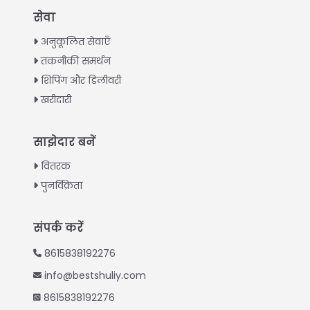
Italian
सेवा
Greek
अनुकूलित सेवाएँ
Urdu
तकनीकी समर्थन
शिपिंग और डिलीवरी
Swahili
खरीदारी
Turkish
Indonesian
साझेदार बनें
Thai
वितरक
Vietnamese
पुनर्विक्रेता
Japanese
Korean
संपर्क करें
Chinese
8615838192276
Spanish
info@bestshuliy.com
Russian
8615838192276
Portuguese