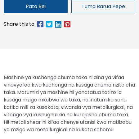
Pata Bei
Tuma Barua Pepe
Mashine ya kuchonga chuma taka ni aina ya vifaa
vinavyofaa kwa kuchonga na kusaga chuma nzito cha
taka. Matumizi ya mashine hii yanatatua tatizo la
kusaga mzigo mkubwa wa taka, na inatumika sana
katika mill za kusokota, viwanda vya metallurgical, na
vitengo vya kushughulikia na kurejesha chuma taka.
Hii metali shear ni kifaa chenye ufanisi kwa matibabu
ya mzigo wa metallurgical na kukata sehemu.