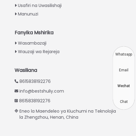
Urdu
Usafiri na Uwasilishaji
Turkish
Manunuzi
Indonesian
Thai
Fanyika Mshirika
Vietnamese
Wasambazaji
Wauzaji wa Rejareja
Japanese
Whatsapp
Korean
Wasiliana
Email
Hindi
8615838192276
Chinese
Wechat
info@bestshuliy.com
Spanish
8615838192276
Russian
Chat
Eneo la Maendeleo ya Kiuchumi na Teknolojia
Portuguese
la Zhengzhou, Henan, China
German
French