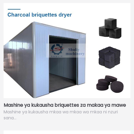
Mashine ya kukausha briquettes za makaa ya mawe
Mashine ya kukausha mkaa wa mkaa wa mkaa ni nzuri
sana…