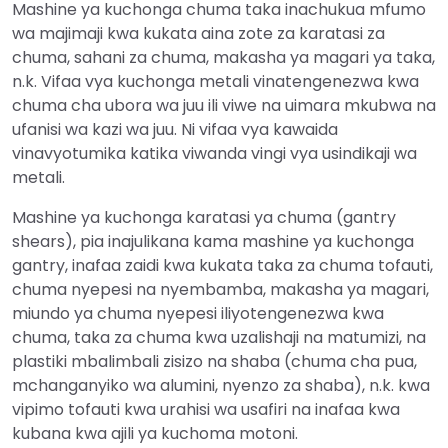
Mashine ya kuchonga chuma taka inachukua mfumo
wa majimaji kwa kukata aina zote za karatasi za
chuma, sahani za chuma, makasha ya magari ya taka,
n.k. Vifaa vya kuchonga metali vinatengenezwa kwa
chuma cha ubora wa juu ili viwe na uimara mkubwa na
ufanisi wa kazi wa juu. Ni vifaa vya kawaida
vinavyotumika katika viwanda vingi vya usindikaji wa
metali.
Mashine ya kuchonga karatasi ya chuma (gantry
shears), pia inajulikana kama mashine ya kuchonga
gantry, inafaa zaidi kwa kukata taka za chuma tofauti,
chuma nyepesi na nyembamba, makasha ya magari,
miundo ya chuma nyepesi iliyotengenezwa kwa
chuma, taka za chuma kwa uzalishaji na matumizi, na
plastiki mbalimbali zisizo na shaba (chuma cha pua,
mchanganyiko wa alumini, nyenzo za shaba), n.k. kwa
vipimo tofauti kwa urahisi wa usafiri na inafaa kwa
kubana kwa ajili ya kuchoma motoni.