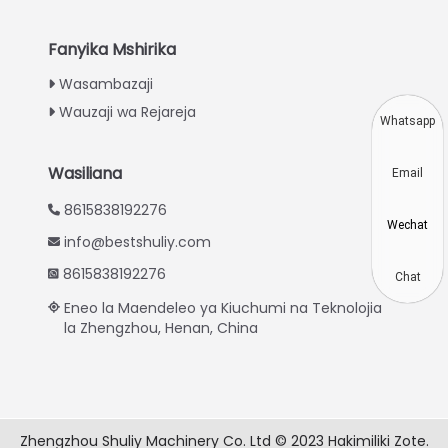
Indonesian
Thai
Fanyika Mshirika
Vietnamese
Wasambazaji
Wauzaji wa Rejareja
Japanese
Whatsapp
Korean
Wasiliana
Email
Hindi
8615838192276
Chinese
Wechat
info@bestshuliy.com
Spanish
8615838192276
Russian
Chat
Eneo la Maendeleo ya Kiuchumi na Teknolojia
Portuguese
la Zhengzhou, Henan, China
German
French
Arabic
Zhengzhou Shuliy Machinery Co. Ltd © 2023 Hakimiliki Zote.
English