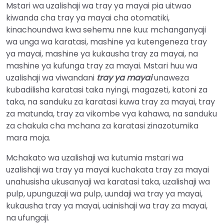
Mstari wa uzalishaji wa tray ya mayai pia uitwao
kiwanda cha tray ya mayai cha otomatiki,
kinachoundwa kwa sehemu nne kuu: mchanganyaji
wa unga wa karatasi, mashine ya kutengeneza tray
ya mayai, mashine ya kukausha tray za mayai, na
mashine ya kufunga tray za mayai. Mstari huu wa
uzalishaji wa viwandani
tray ya mayai
unaweza
kubadilisha karatasi taka nyingi, magazeti, katoni za
taka, na sanduku za karatasi kuwa tray za mayai, tray
za matunda, tray za vikombe vya kahawa, na sanduku
za chakula cha mchana za karatasi zinazotumika
mara moja.
Mchakato wa uzalishaji wa kutumia mstari wa
uzalishaji wa tray ya mayai kuchakata tray za mayai
unahusisha ukusanyaji wa karatasi taka, uzalishaji wa
pulp, upunguzaji wa pulp, uundaji wa tray ya mayai,
kukausha tray ya mayai, uainishaji wa tray za mayai,
na ufungaji.