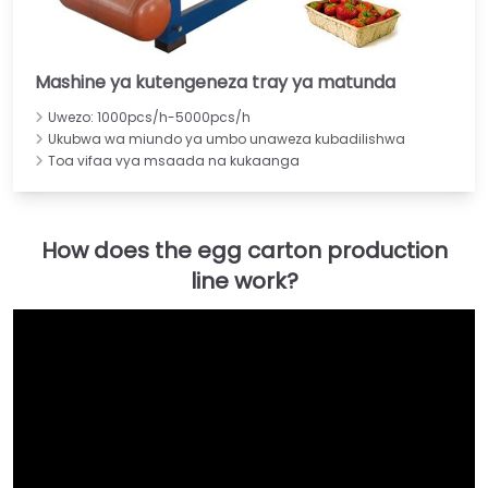
Mashine ya kutengeneza tray ya matunda
Uwezo: 1000pcs/h-5000pcs/h
Ukubwa wa miundo ya umbo unaweza kubadilishwa
Toa vifaa vya msaada na kukaanga