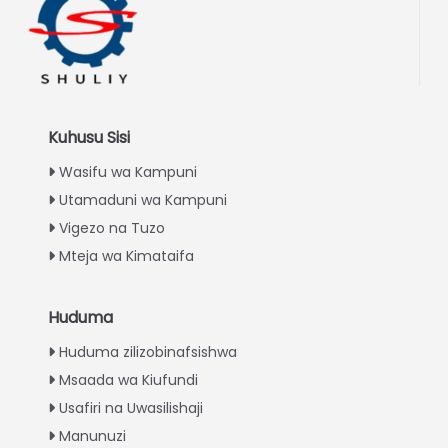
Kuhusu Sisi
Wasifu wa Kampuni
Utamaduni wa Kampuni
Vigezo na Tuzo
Mteja wa Kimataifa
Huduma
Italian
Huduma zilizobinafsishwa
Greek
Msaada wa Kiufundi
Urdu
Usafiri na Uwasilishaji
Turkish
Manunuzi