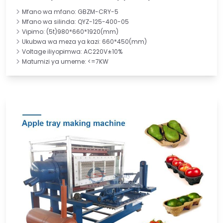
Mfano wa mfano: GBZM-CRY-5
Mfano wa silinda: QYZ-125-400-05
Vipimo: (5t)980*660*1920(mm)
Ukubwa wa meza ya kazi: 660*450(mm)
Voltage iliyopimwa: AC220V±10%
Matumizi ya umeme: <=7KW