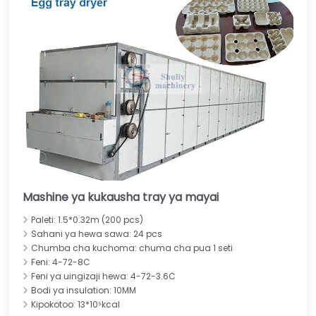
Mashine ya kukausha tray ya mayai
Paleti: 1.5*0.32m (200 pcs)
Sahani ya hewa sawa: 24 pcs
Chumba cha kuchoma: chuma cha pua 1 seti
Feni: 4-72-8C
Feni ya uingizaji hewa: 4-72-3.6C
Bodi ya insulation: 10MM
Kipokotoo: 13*10⁵kcal