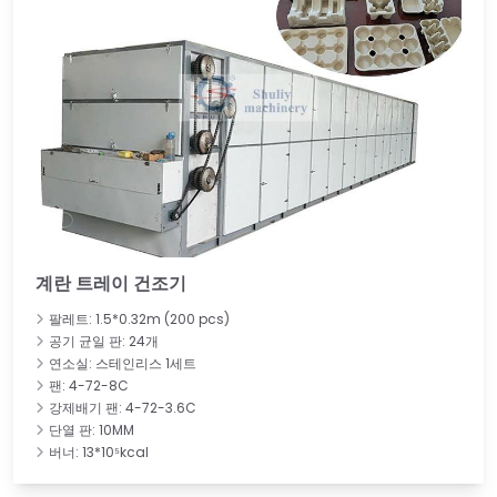
계란 트레이 건조기
팔레트: 1.5*0.32m (200 pcs)
공기 균일 판: 24개
연소실: 스테인리스 1세트
팬: 4-72-8C
강제배기 팬: 4-72-3.6C
단열 판: 10MM
버너: 13*10⁵kcal