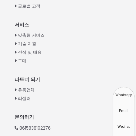
글로벌 고객
Italian
서비스
Greek
맞춤형 서비스
Urdu
기술 지원
선적 및 배송
Swahili
구매
Turkish
Indonesian
파트너 되기
Thai
유통업체
Vietnamese
Whatsapp
리셀러
Japanese
Email
Hindi
문의하기
Chinese
Wechat
8615838192276
Spanish