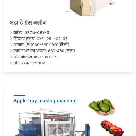
अंडा ट्रे प्रेस मशीन
मॉडल: GBZM-CRY-5
सिलेंडर मॉडल: QYZ-125-400-05
आयाम: (5t)980*660*1920(मिमी)
कार्य स्थल का आकार: 660*450(मिमी)
रेटेड वोल्टेज: AC220V±10%
शक्ति खपत: <=7KW