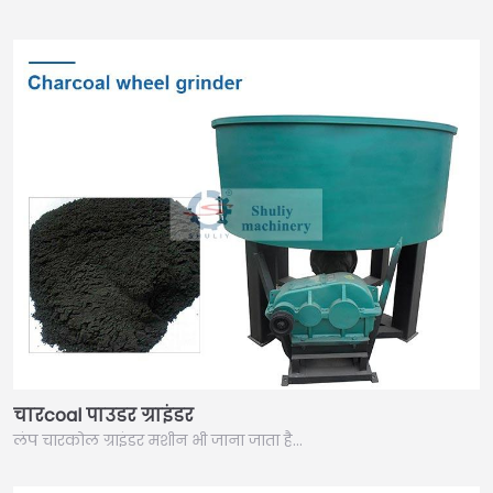
चारcoal पाउडर ग्राइंडर
लंप चारकोल ग्राइंडर मशीन भी जाना जाता है…