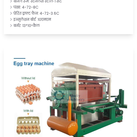
बर्निंग रूम: स्टेनलेस स्टील 1 सेट
पंखा: 4-72-8C
प्रेरित ड्राफ्ट फैन: 4-72-3.6C
इन्सुलेशन बोर्ड: 10एमएम
बर्नर: 13*10⁵कैल