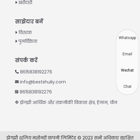
खरीदारी
Turkish
Indonesian
साझेदार बनें
Thai
वितरक
Vietnamese
Whatsapp
पुनर्विक्रेता
Japanese
Email
Korean
संपर्क करें
Chinese
Wechat
8615838192276
Spanish
info@bestshuliy.com
Russian
Chat
8615838192276
Portuguese
झेंगझौ आर्थिक और तकनीकी विकास क्षेत्र, हेनान, चीन
German
French
Arabic
झेंगझौ शुलिय मशीनरी कंपनी लिमिटेड © 2023 सभी अधिकार सुरक्षित
English