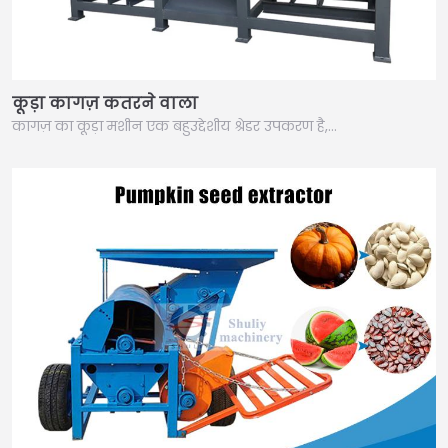
कूड़ा कागज़ कतरने वाला
कागज़ का कूड़ा मशीन एक बहुउद्देशीय श्रेडर उपकरण है,…