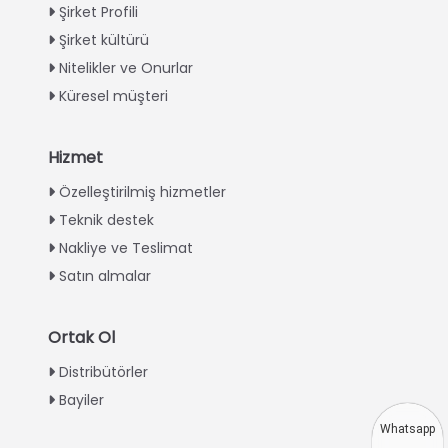
Şirket Profili
Şirket kültürü
Nitelikler ve Onurlar
Küresel müşteri
Hizmet
Italian
Özelleştirilmiş hizmetler
Teknik destek
Greek
Nakliye ve Teslimat
Urdu
Satın almalar
Swahili
Indonesian
Ortak Ol
Thai
Distribütörler
Vietnamese
Bayiler
Japanese
Whatsapp