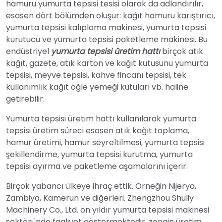
hamuru yumurta tepsisi tesisi olarak da adlandırılır,
esasen dört bölümden oluşur: kağıt hamuru karıştırıcı,
yumurta tepsisi kalıplama makinesi, yumurta tepsisi
kurutucu ve yumurta tepsisi paketleme makinesi. Bu
endüstriyel
yumurta tepsisi üretim hattı
birçok atık
kağıt, gazete, atık karton ve kağıt kutusunu yumurta
tepsisi, meyve tepsisi, kahve fincanı tepsisi, tek
kullanımlık kağıt öğle yemeği kutuları vb. haline
getirebilir.
Yumurta tepsisi üretim hattı kullanılarak yumurta
tepsisi üretim süreci esasen atık kağıt toplama,
hamur üretimi, hamur seyreltilmesi, yumurta tepsisi
şekillendirme, yumurta tepsisi kurutma, yumurta
tepsisi ayırma ve paketleme aşamalarını içerir.
Birçok yabancı ülkeye ihraç ettik. Örneğin Nijerya,
Zambiya, Kamerun ve diğerleri. Zhengzhou Shuliy
Machinery Co., Ltd. on yıldır yumurta tepsisi makinesi
sektöründe faaliyet göstermektedir, zengin üretim