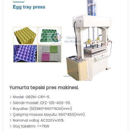
Yumurta tepsisi pres makinesi.
Model: GBZM-CRY-5.
Silindir modeli: QYZ-125-400-05.
Boyutlar: (5t)980*660*1920(mm).
Çalışma masası boyutu: 660*450(mm).
Nominal voltaj: AC220V±10%.
Güç tüketimi: <=7KW