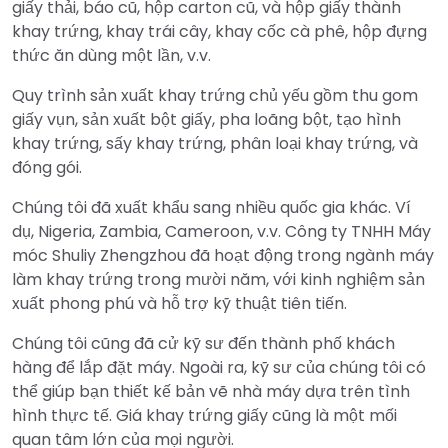
giấy thải, báo cũ, hộp carton cũ, và hộp giấy thành
khay trứng, khay trái cây, khay cốc cà phê, hộp đựng
thức ăn dùng một lần, v.v.
Quy trình sản xuất khay trứng chủ yếu gồm thu gom
giấy vụn, sản xuất bột giấy, pha loãng bột, tạo hình
khay trứng, sấy khay trứng, phân loại khay trứng, và
đóng gói.
Chúng tôi đã xuất khẩu sang nhiều quốc gia khác. Ví
dụ, Nigeria, Zambia, Cameroon, v.v. Công ty TNHH Máy
móc Shuliy Zhengzhou đã hoạt động trong ngành máy
làm khay trứng trong mười năm, với kinh nghiệm sản
xuất phong phú và hỗ trợ kỹ thuật tiên tiến.
Chúng tôi cũng đã cử kỹ sư đến thành phố khách
hàng để lắp đặt máy. Ngoài ra, kỹ sư của chúng tôi có
thể giúp bạn thiết kế bản vẽ nhà máy dựa trên tình
hình thực tế. Giá khay trứng giấy cũng là một mối
quan tâm lớn của mọi người.