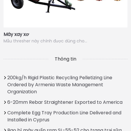
Máy xay xơ
Mẫu thresher này chính được dùng cho…
Thông tin
200kg/h Rigid Plastic Recycling Pelletizing Line
Ordered by Armenia Waste Management
Organization
6-20mm Rebar Straightener Exported to America
Complete Egg Tray Production Line Delivered and
Installed in Cyprus
Bao bì máy quấn rơm SL-55-52 cho trang trại sữa