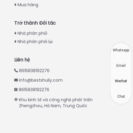
Mua hàng
Swahili
Turkish
Trở thành Đối tác
Indonesian
Nhà phân phối
Thai
Nhà phân phối lại
Japanese
Whatsapp
Korean
Liên hệ
Email
Hindi
8615838192276
Chinese
info@bestshuliy.com
Wechat
Spanish
8615838192276
Russian
Chat
Khu kinh tế và công nghệ phát triển
Zhengzhou, Hà Nam, Trung Quốc
Portuguese
German
French