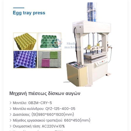
Μηχανή πιέσεως δίσκων αυγών
Μοντέλο: GBZM-CRY-5
Μοντέλο κυλίνδρου: QYZ-125-400-05
Διαστάσεις: (5t)980*660*1920(mm)
Μέγεθος εργασιακού τραπεζιού: 660*450(mm)
Ονομαστική τάση: AC220V±10%