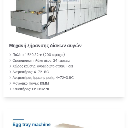
Μηχανή ξήρανσης δίσκων αυγών
Παλέτα: 1.5*0.32m (200 τεμάχια)
Ομοιόμορφη πλάκα αέρα: 24 τεμάχια
Χώρος καύσης: ανοξείδωτο ατσάλι 1 σετ
Ανεμιστήρας: 4-72-8C
Ανεμιστήρας έμμεσης ροής: 4-72-3.6C
Μονωτικό πάνελ: 10MM
Καυστήρας: 13*10⁵kcal