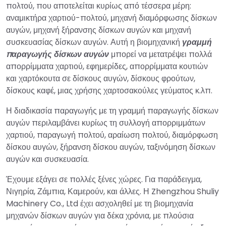
πολτού, που αποτελείται κυρίως από τέσσερα μέρη:
αναμικτήρα χαρτιού-πολτού, μηχανή διαμόρφωσης δίσκων
αυγών, μηχανή ξήρανσης δίσκων αυγών και μηχανή
συσκευασίας δίσκων αυγών. Αυτή η βιομηχανική
γραμμή
παραγωγής δίσκων αυγών
μπορεί να μετατρέψει πολλά
απορρίμματα χαρτιού, εφημερίδες, απορρίμματα κουτιών
και χαρτόκουτα σε δίσκους αυγών, δίσκους φρούτων,
δίσκους καφέ, μιας χρήσης χαρτοσακούλες γεύματος κ.λπ.
Η διαδικασία παραγωγής με τη γραμμή παραγωγής δίσκων
αυγών περιλαμβάνει κυρίως τη συλλογή απορριμμάτων
χαρτιού, παραγωγή πολτού, αραίωση πολτού, διαμόρφωση
δίσκου αυγών, ξήρανση δίσκου αυγών, ταξινόμηση δίσκων
αυγών και συσκευασία.
Έχουμε εξάγει σε πολλές ξένες χώρες. Για παράδειγμα,
Νιγηρία, Ζάμπια, Καμερούν, και άλλες. Η Zhengzhou Shuliy
Machinery Co., Ltd έχει ασχοληθεί με τη βιομηχανία
μηχανών δίσκων αυγών για δέκα χρόνια, με πλούσια