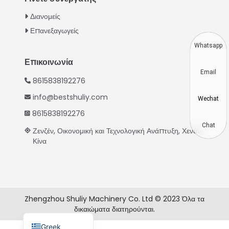
Thai
Διανομείς
Vietnamese
Επανεξαγωγείς
Japanese
Whatsapp
Korean
Επικοινωνία
Email
Hindi
8615838192276
Chinese
info@bestshuliy.com
Wechat
Spanish
8615838192276
Russian
Chat
Ζενζέν, Οικονομική και Τεχνολογική Ανάπτυξη, Χενάν,
Κίνα
Portuguese
German
French
Arabic
Zhengzhou Shuliy Machinery Co. Ltd © 2023 Όλα τα
δικαιώματα διατηρούνται.
English
Greek