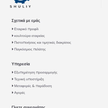
Σχετικά με εμάς
Εταιρικό προφίλ
κουλτούρα εταιρείας
Πιστοποιήσεις και τιμητικές διακρίσεις
Παγκόσμιος πελάτης
Υπηρεσία
Italian
Εξυπηρέτηση προσαρμογής
Τεχνική υποστήριξη
Urdu
Μεταφορές & παράδοση
Swahili
Αγορές
Turkish
Indonesian
Γίνετε συνεργάτης