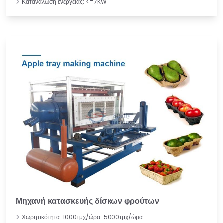
Κατανάλωση ενέργειας: <=7KW
Μηχανή κατασκευής δίσκων φρούτων
Χωρητικότητα: 1000τμχ/ώρα-5000τμχ/ώρα