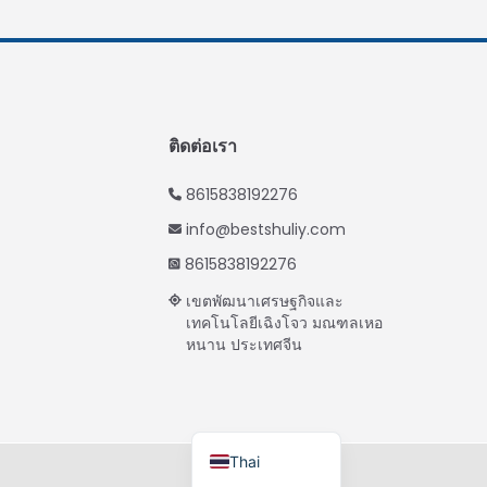
Vietnamese
Japanese
Korean
Hindi
ติดต่อเรา
Chinese
8615838192276
Spanish
info@bestshuliy.com
Russian
8615838192276
Portuguese
เขตพัฒนาเศรษฐกิจและ
German
เทคโนโลยีเฉิงโจว มณฑลเหอ
หนาน ประเทศจีน
French
Arabic
English
Thai