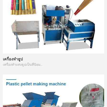
เครื่องทำธูป
เครื่องทำแท่งธูปเป็นที่นิยม…