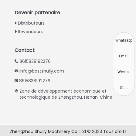
Turkish
Devenir partenaire
Indonesian
Distributeurs
Thai
Revendeurs
Vietnamese
Whatsapp
Japanese
Contact
Email
Korean
8615838192276
Hindi
info@bestshuliy.com
Wechat
Chinese
8615838192276
Spanish
Chat
Zone de développement économique et
technologique de Zhengzhou, Henan, Chine
Russian
Portuguese
German
Arabic
Zhengzhou Shuliy Machinery Co. Ltd © 2023 Tous droits