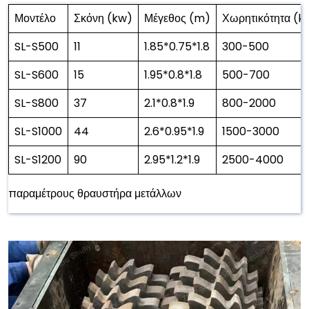
Μοντέλο
Σκόνη (kw)
Μέγεθος (m)
Χωρητικότητα (k
SL-S500
11
1.85*0.75*1.8
300-500
SL-S600
15
1.95*0.8*1.8
500-700
SL-S800
37
2.1*0.8*1.9
800-2000
SL-S1000
44
2.6*0.95*1.9
1500-3000
SL-S1200
90
2.95*1.2*1.9
2500-4000
παραμέτρους θραυστήρα μετάλλων