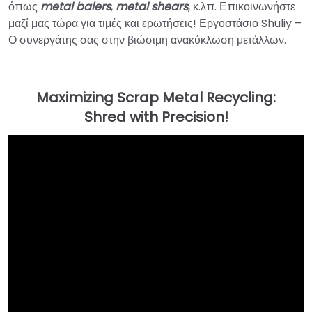
όπως
metal balers
,
metal shears
, κ.λπ. Επικοινωνήστε
μαζί μας τώρα για τιμές και ερωτήσεις! Εργοστάσιο Shuliy –
Ο συνεργάτης σας στην βιώσιμη ανακύκλωση μετάλλων.