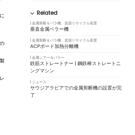
に
金属剪断＆バラ機
、
資源リサイクル装置
垂直金属ベラー機
金属剪断＆バラ機
、
資源リサイクル装置
の
ACPボード加熱分離機
金属シアー＆バラー
製
鉄筋ストレートナー | 鋼鉄棒ストレートニ
ングマシン
レ
ニュース
サウジアラビアでの金属剪断機の設置が完
了