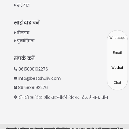
खरीदारी
Turkish
Indonesian
साझेदार बनें
Thai
वितरक
Vietnamese
Whatsapp
पुनर्विक्रेता
Japanese
Email
Korean
संपर्क करें
Chinese
Wechat
8615838192276
Spanish
info@bestshuliy.com
Russian
Chat
8615838192276
Portuguese
झेंगझौ आर्थिक और तकनीकी विकास क्षेत्र, हेनान, चीन
German
French
Arabic