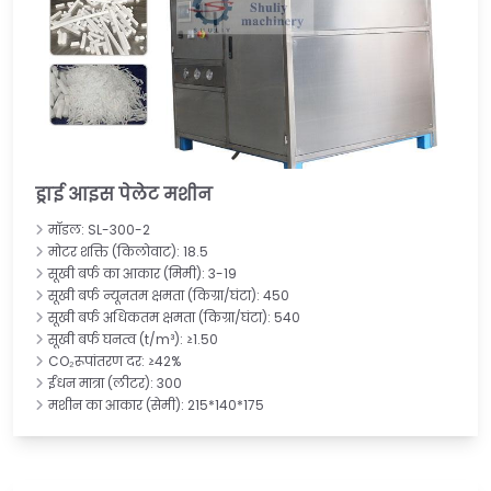
ड्राई आइस पेलेट मशीन
मॉडल: SL-300-2
मोटर शक्ति (किलोवाट): 18.5
सूखी बर्फ का आकार (मिमी): 3-19
सूखी बर्फ न्यूनतम क्षमता (किग्रा/घंटा): 450
सूखी बर्फ अधिकतम क्षमता (किग्रा/घंटा): 540
सूखी बर्फ घनत्व (t/m³): ≥1.50
CO₂रूपांतरण दर: ≥42%
ईंधन मात्रा (लीटर): 300
मशीन का आकार (सेमी): 215*140*175