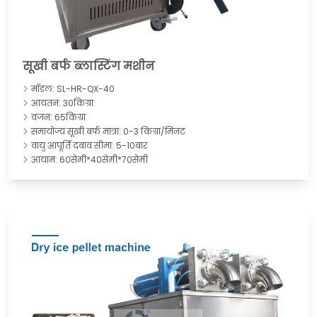
सूखी बर्फ ब्लास्टिंग मशीन
मॉडल: SL-HR-QX-40
आयतन: 30किग्रा
वजन: 65किग्रा
समायोज्य सूखी बर्फ मात्रा: 0-3 किग्रा/मिनट
वायु आपूर्ति दबाव सीमा: 5-10बार
आयाम: 60सेमी*40सेमी*70सेमी