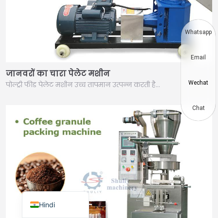
Thai
Vietnamese
Whatsapp
Japanese
Email
Korean
जानवरों का चारा पेलेट मशीन
Chinese
Wechat
पोल्ट्री फीड पेलेट मशीन उच्च तापमान उत्पन्न करती है…
Spanish
Russian
Chat
Portuguese
German
French
Arabic
English
Hindi