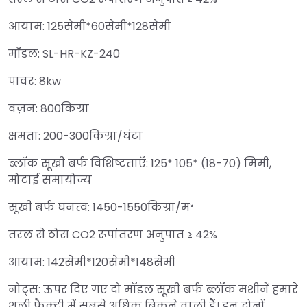
आयाम: 125सेमी*60सेमी*128सेमी
मॉडल: SL-HR-KZ-240
पावर: 8kw
वज़न: 800किग्रा
क्षमता: 200-300किग्रा/घंटा
ब्लॉक सूखी बर्फ विशिष्टताएँ: 125* 105* (18-70) मिमी,
मोटाई समायोज्य
सूखी बर्फ घनत्व: 1450-1550किग्रा/म³
तरल से ठोस CO2 रूपांतरण अनुपात ≥ 42%
आयाम: 142सेमी*120सेमी*148सेमी
नोट्स: ऊपर दिए गए दो मॉडल सूखी बर्फ ब्लॉक मशीनें हमारे
शुली फैक्ट्री में सबसे अधिक बिकने वाली हैं। इन दोनों