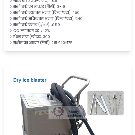
मोटर शक्ति (किलोवाट): 18.5
सूखी बर्फ का आकार (मिमी): 3-19
सूखी बर्फ न्यूनतम क्षमता (किग्रा/घंटा): 450
सूखी बर्फ अधिकतम क्षमता (किग्रा/घंटा): 540
सूखी बर्फ घनत्व (t/m³): ≥1.50
CO₂रूपांतरण दर: ≥42%
ईंधन मात्रा (लीटर): 300
मशीन का आकार (सेमी): 215*140*175