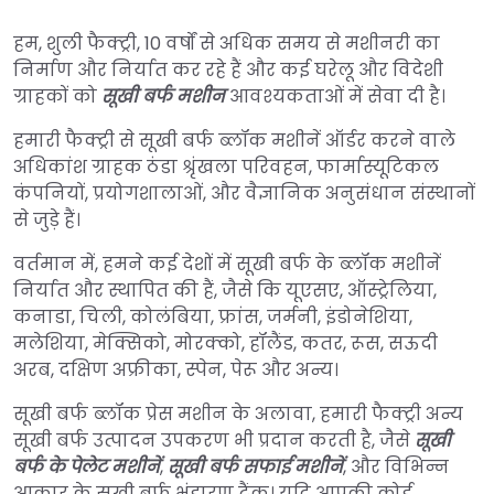
हम, शुली फैक्ट्री, 10 वर्षों से अधिक समय से मशीनरी का
निर्माण और निर्यात कर रहे हैं और कई घरेलू और विदेशी
ग्राहकों को
सूखी बर्फ मशीन
आवश्यकताओं में सेवा दी है।
हमारी फैक्ट्री से सूखी बर्फ ब्लॉक मशीनें ऑर्डर करने वाले
अधिकांश ग्राहक ठंडा श्रृंखला परिवहन, फार्मास्यूटिकल
कंपनियों, प्रयोगशालाओं, और वैज्ञानिक अनुसंधान संस्थानों
से जुड़े हैं।
वर्तमान में, हमने कई देशों में सूखी बर्फ के ब्लॉक मशीनें
निर्यात और स्थापित की हैं, जैसे कि यूएसए, ऑस्ट्रेलिया,
कनाडा, चिली, कोलंबिया, फ्रांस, जर्मनी, इंडोनेशिया,
मलेशिया, मेक्सिको, मोरक्को, हॉलैंड, कतर, रूस, सऊदी
अरब, दक्षिण अफ्रीका, स्पेन, पेरू और अन्य।
सूखी बर्फ ब्लॉक प्रेस मशीन के अलावा, हमारी फैक्ट्री अन्य
सूखी बर्फ उत्पादन उपकरण भी प्रदान करती है, जैसे
सूखी
बर्फ के पेलेट मशीनें
,
सूखी बर्फ सफाई मशीनें
, और विभिन्न
आकार के सूखी बर्फ भंडारण टैंक। यदि आपकी कोई