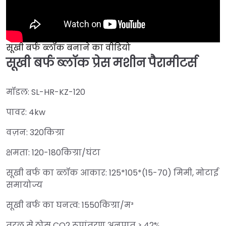
सूखी बर्फ ब्लॉक बनाने का वीडियो
सूखी बर्फ ब्लॉक प्रेस मशीन पैरामीटर्स
मॉडल: SL-HR-KZ-120
पावर: 4kw
वज़न: 320किग्रा
क्षमता: 120-180किग्रा/घंटा
सूखी बर्फ का ब्लॉक आकार: 125*105*(15-70) मिमी, मोटाई
समायोज्य
सूखी बर्फ का घनत्व: 1550किग्रा/म³
तरल से ठोस CO2 रूपांतरण अनुपात ≥ 42%