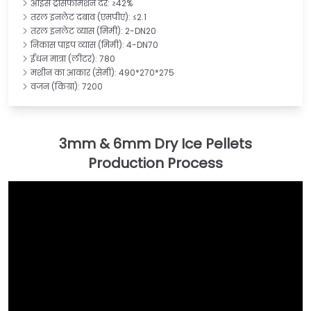
आइस ट्रांसफॉर्मेशन दर: ≥42%
तरल इनलेट दबाव (एमपीए): ≤2.1
तरल इनलेट व्यास (मिमी): 2-DN20
निकास पाइप व्यास (मिमी): 4-DN70
ईंधन मात्रा (लीटर): 780
मशीन का आकार (सेमी): 490*270*275
वजन (किग्रा): 7200