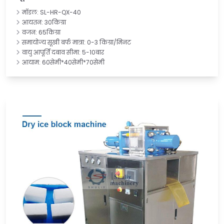
मॉडल: SL-HR-QX-40
आयतन: 30किग्रा
वजन: 65किग्रा
समायोज्य सूखी बर्फ मात्रा: 0-3 किग्रा/मिनट
वायु आपूर्ति दबाव सीमा: 5-10बार
आयाम: 60सेमी*40सेमी*70सेमी