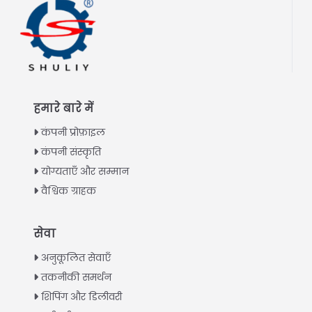
हमारे बारे में
कंपनी प्रोफ़ाइल
कंपनी संस्कृति
योग्यताएँ और सम्मान
वैश्विक ग्राहक
Italian
सेवा
Greek
अनुकूलित सेवाएँ
Urdu
तकनीकी समर्थन
शिपिंग और डिलीवरी
Swahili