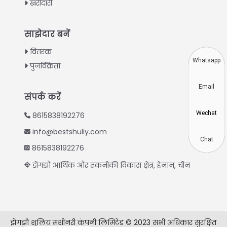
खरीदारी
Turkish
Indonesian
साझेदार बनें
Thai
वितरक
Vietnamese
Whatsapp
पुनर्विक्रेता
Japanese
Email
Korean
संपर्क करें
Chinese
Wechat
8615838192276
Spanish
info@bestshuliy.com
Russian
Chat
8615838192276
Portuguese
झेंगझौ आर्थिक और तकनीकी विकास क्षेत्र, हेनान, चीन
German
French
Arabic
झेंगझौ शुलिय मशीनरी कंपनी लिमिटेड © 2023 सभी अधिकार सुरक्षित
English