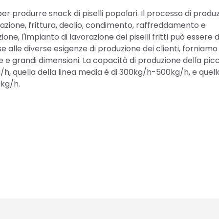
per produrre snack di piselli popolari. Il processo di produ
dratazione, frittura, deolio, condimento, raffreddamento e
e, l'impianto di lavorazione dei piselli fritti può essere di
se alle diverse esigenze di produzione dei clienti, forniamo
edie e grandi dimensioni. La capacità di produzione della pic
g/h, quella della linea media è di 300kg/h-500kg/h, e quell
0kg/h.