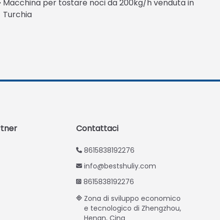
Macchina per tostare noci da 200kg/h venduta in
Swahili
Turchia
Turkish
Indonesian
Thai
Vietnamese
Japanese
Korean
Hindi
rtner
Contattaci
Chinese
8615838192276
Spanish
info@bestshuliy.com
Russian
8615838192276
Portuguese
Zona di sviluppo economico
German
e tecnologico di Zhengzhou,
Henan, Cina