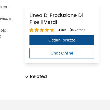
zione
Linea Di Produzione Di
viso in
Piselli Verdi
cola
4.8/5 - (14 votes)
a
Ottieni prezzo
Chat Online