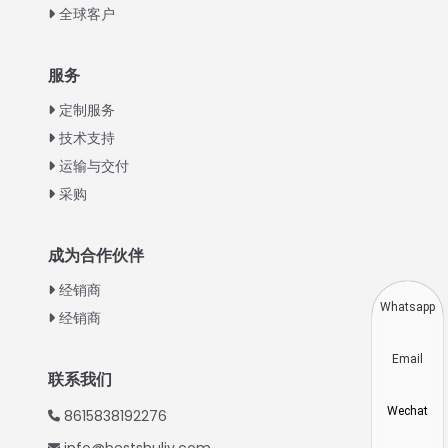
全球客户
Italian
服务
Greek
定制服务
Urdu
技术支持
运输与交付
Swahili
采购
Turkish
Indonesian
成为合作伙伴
Thai
经销商
Vietnamese
Whatsapp
经销商
Japanese
Email
Korean
联系我们
Hindi
Wechat
8615838192276
Spanish
info@bestshuliy.com