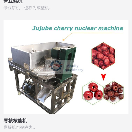
青豆糕机
绿豆饼机，也称为成型机…
枣核核能机
枣核机也被称为…