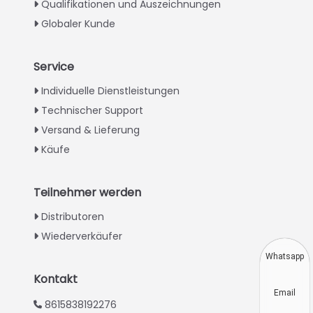
Qualifikationen und Auszeichnungen
Globaler Kunde
Service
Italian
Individuelle Dienstleistungen
Technischer Support
Greek
Versand & Lieferung
Urdu
Käufe
Swahili
Turkish
Teilnehmer werden
Indonesian
Distributoren
Thai
Wiederverkäufer
Vietnamese
Whatsapp
Japanese
Kontakt
Email
Korean
8615838192276