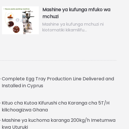
Mashine ya kufunga mfuko wa
mchuzi
Mashine ya kufunga mchuzi ni
kiotomatiki kikamilifu…
Complete Egg Tray Production Line Delivered and
Installed in Cyprus
Kituo cha Kutoa Kifurushi cha Karanga cha 5T/H
Italian
kilichoagizwa Ghana
Greek
Mashine ya kuchoma karanga 200kg/h Imetumwa
Urdu
kwa Uturuki