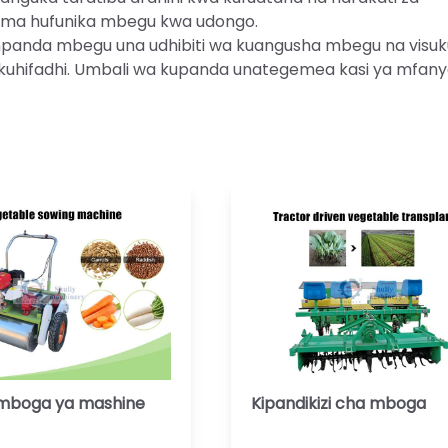
yuma hufunika mbegu kwa udongo.
a mpanda mbegu una udhibiti wa kuangusha mbegu na visu
 kuhifadhi. Umbali wa kupanda unategemea kasi ya mfany
 mboga ya mashine
Kipandikizi cha mboga