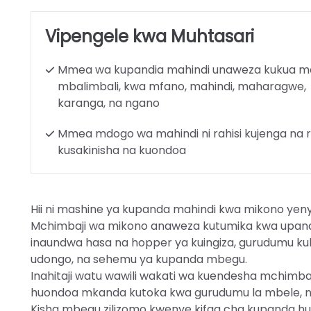
Vipengele kwa Muhtasari
Mmea wa kupandia mahindi unaweza kukua m
mbalimbali, kwa mfano, mahindi, maharagwe,
karanga, na ngano
Mmea mdogo wa mahindi ni rahisi kujenga na r
kusakinisha na kuondoa
Hii ni mashine ya kupanda mahindi kwa mikono yenye
Mchimbaji wa mikono anaweza kutumika kwa upana k
inaundwa hasa na hopper ya kuingiza, gurudumu ku
udongo, na sehemu ya kupanda mbegu.
Inahitaji watu wawili wakati wa kuendesha mchimba
huondoa mkanda kutoka kwa gurudumu la mbele, na
Kisha mbegu zilizomo kwenye kifaa cha kupanda hua