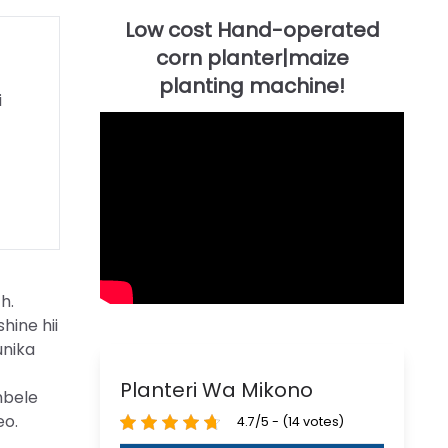
i
h.
ine hii
unika
Planteri Wa Mikono
mbele
eo.
4.7/5 - (14 votes)