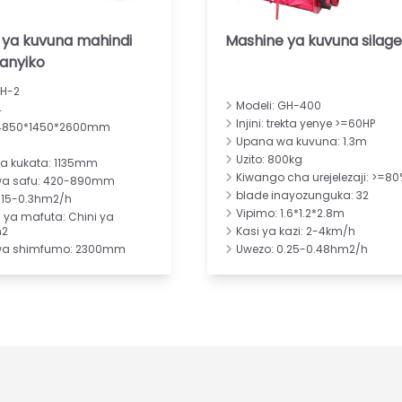
 ya kuvuna mahindi
Mashine ya kuvuna silage
anyiko
CH-2
Modeli: GH-400
4
Injini: trekta yenye >=60HP
 4850*1450*2600mm
Upana wa kuvuna: 1.3m
Uzito: 800kg
a kukata: 1135mm
Kiwango cha urejelezaji: >=80
wa safu: 420-890mm
blade inayozunguka: 32
.15-0.3hm2/h
Vipimo: 1.6*1.2*2.8m
 ya mafuta: Chini ya
m2
Kasi ya kazi: 2-4km/h
wa shimfumo: 2300mm
Uwezo: 0.25-0.48hm2/h