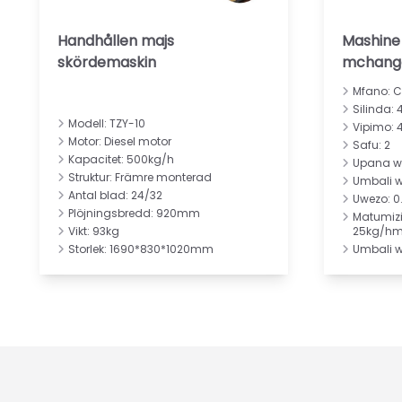
Handhållen majs
Mashine
skördemaskin
mchang
Mfano: 
Silinda: 
Modell: TZY-10
Vipimo:
Motor: Diesel motor
Safu: 2
Kapacitet: 500kg/h
Upana w
Struktur: Främre monterad
Umbali 
Antal blad: 24/32
Uwezo: 0
Plöjningsbredd: 920mm
Matumizi
Vikt: 93kg
25kg/h
Storlek: 1690*830*1020mm
Umbali 