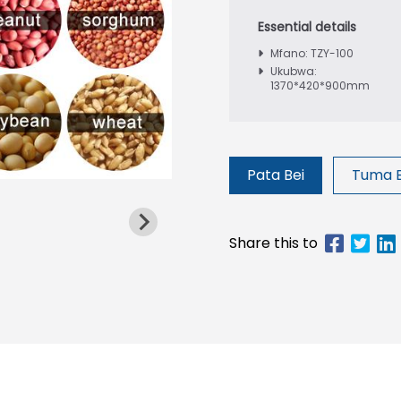
Mfano: TZY-100
Ukubwa:
1370*420*900mm
Pata Bei
Tuma 