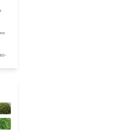
a
 wa
 60-