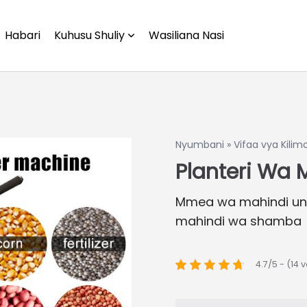
Habari
Kuhusu Shuliy
Wasiliana Nasi
Nyumbani
»
Vifaa vya Kilim
Planteri Wa 
Mmea wa mahindi u
mahindi wa shamba
4.7/5 - (14 