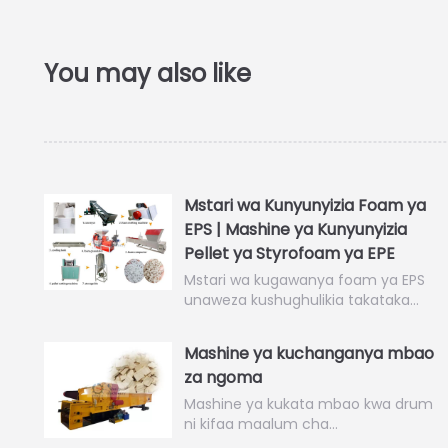
Mstari wa Kunyunyizia Foam ya
EPS | Mashine ya Kunyunyizia
Pellet ya Styrofoam ya EPE
Mstari wa kugawanya foam ya EPS
unaweza kushughulikia takataka…
Mashine ya kuchanganya mbao
za ngoma
Mashine ya kukata mbao kwa drum
ni kifaa maalum cha…