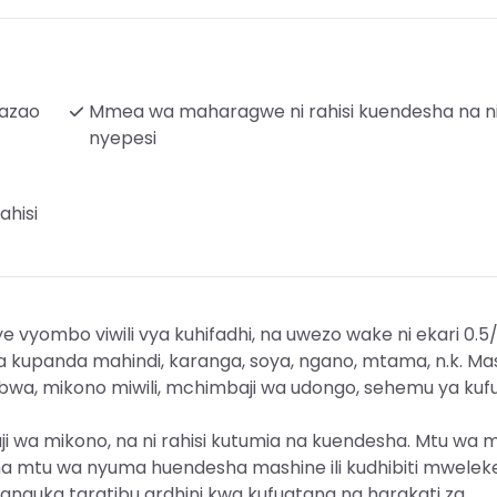
azao
Mmea wa maharagwe ni rahisi kuendesha na n
nyepesi
ahisi
 vyombo viwili vya kuhifadhi, na uwezo wake ni ekari 0.5/
upanda mahindi, karanga, soya, ngano, mtama, n.k. Mash
bwa, mikono miwili, mchimbaji wa udongo, sehemu ya kuf
ji wa mikono, na ni rahisi kutumia na kuendesha. Mtu wa 
 mtu wa nyuma huendesha mashine ili kudhibiti mwelek
nguka taratibu ardhini kwa kufuatana na harakati za