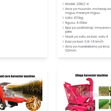
Modeli: 2ZBLZ-4
Aina ya muundo: mchezaji w
miguu mwenye miguu
Uzito: 970kg
Nguvu: 4.05kw
Njia ya usafirishaji: mnyororo
pete
Idadi ya safu za kazi: safu 4
Kasi ya kazi: 0.8-1.5 km/h
Aina ya marekebisho ya kina:
120mm