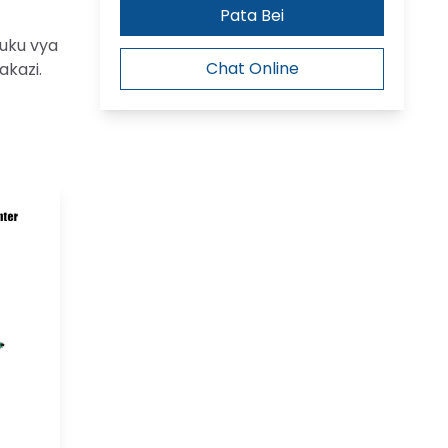
Pata Bei
kuku vya
Chat Online
akazi.