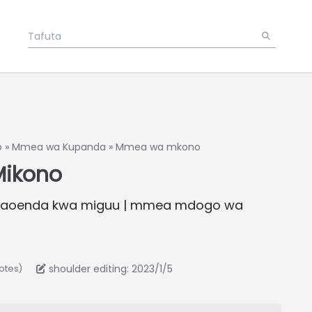
o
»
Mmea wa Kupanda
»
Mmea wa mkono
Mikono
naoenda kwa miguu | mmea mdogo wa
shoulder editing: 2023/1/5
votes)