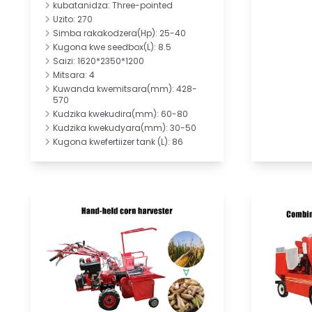
kubatanidza: Three-pointed
Uzito: 270
Simba rakakodzera(Hp): 25-40
Kugona kwe seedbox(L): 8.5
Saizi: 1620*2350*1200
Mitsara: 4
Kuwanda kwemitsara(mm): 428-
570
Kudzika kwekudira(mm): 60-80
Kudzika kwekudyara(mm): 30-50
Kugona kwefertiizer tank (L): 86