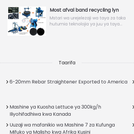
Most afval band recycling lyn
Mstari wa urejelezaji wa taya za taka
hutumia teknolojia ya juu ya taya…
Taarifa
6-20mm Rebar Straightener Exported to America
Mashine ya Kuosha Lettuce ya 300kg/h
Iliyohifadhiwa kwa Kanada
Uuzaji wa mafanikio wa Mashine 7 za Kufunga
Mifuko ya Malisho kwa Afrika Kusini