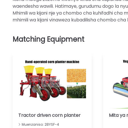
waendesha wawili. Hatimaye, gurudumu dogo la n
Mhimili wa kijani nje ya chombo cha kuhifadhi ch
mhimili wa kijani vinaweza kubadilisha chombo cha
Tractor driven corn planter
Mita ya
Muenzaniso: 2BYSF-4