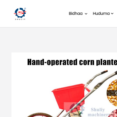
Bidhaa
Huduma