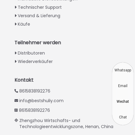
Technischer Support
Greek
Versand & Lieferung
Urdu
Käufe
Swahili
Turkish
Teilnehmer werden
Indonesian
Distributoren
Thai
Wiederverkäufer
Vietnamese
Whatsapp
Japanese
Kontakt
Email
Korean
8615838192276
Hindi
info@bestshuliy.com
Wechat
Chinese
8615838192276
Spanish
Chat
Zhengzhou Wirtschafts- und
Technologieentwicklungszone, Henan, China
Russian