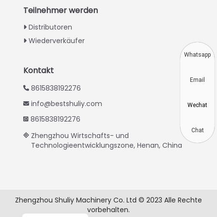
Turkish
Teilnehmer werden
Indonesian
Distributoren
Thai
Wiederverkäufer
Vietnamese
Whatsapp
Japanese
Kontakt
Email
Korean
8615838192276
Hindi
info@bestshuliy.com
Wechat
Chinese
8615838192276
Spanish
Chat
Zhengzhou Wirtschafts- und
Technologieentwicklungszone, Henan, China
Russian
Portuguese
French
Arabic
Zhengzhou Shuliy Machinery Co. Ltd © 2023 Alle Rechte
vorbehalten.
English