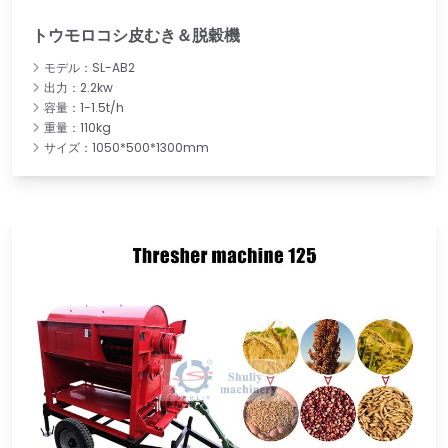
トウモロコシ皮むき＆脱穀機
モデル：SL-AB2
出力：2.2kw
容量：1-1.5t/h
重量：110kg
サイズ：1050*500*1300mm