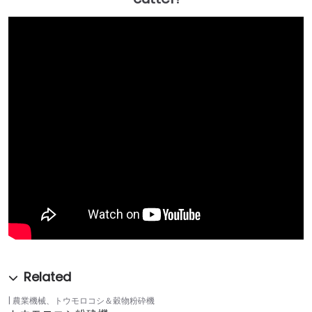
農業機械
、
トウモロコシ＆穀物粉砕機