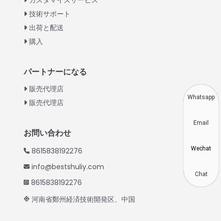
Urdu
技術サポート
出荷と配送
Swahili
購入
Turkish
Indonesian
パートナーになる
Thai
販売代理店
Vietnamese
Whatsapp
販売代理店
Korean
Email
Hindi
お問い合わせ
Chinese
Wechat
8615838192276
Spanish
info@bestshuliy.com
Russian
Chat
8615838192276
Portuguese
河南省鄭州経済技術開発区、中国
German