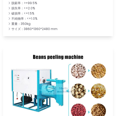
脱穀率：>=99.5%
損失率：<=2.0%
破損率：<=1.5%
不純物率：<=1.0%
重量：350kg
サイズ：3860*1360*2480 mm