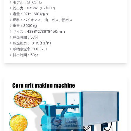
モデル：5HXG-15
総出力：6.5kW（82/3HP）
容量：971〜1618kg/h
燃料：バイオマス、油、ガス、熱ガス
重量：3000kg
サイズ：4288*2738*8450mm
乾燥時間：57分
乾燥能力：10-15(t·%/h)
穀物削減率：1.0—2.0
排出時間：53分