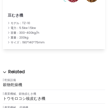
豆むき機
モデル：TZ-10
電力：5.5kw 1.5kw
容量：300-400kg/h
重量：200kg
サイズ：190*140*75mm
乾燥設備
穀物乾燥機
農業機械
、
穀物皮むき機
トウモロコシ核皮むき機
農業機械
、
収穫機