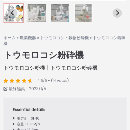
ホーム
»
農業機器
»
トウモロコシ・穀物粉砕機
»
トウモロコシ粉砕
機
トウモロコシ粉砕機
トウモロコシ粉機丨トウモロコシ粉砕機
4.6/5 - (14 votes)
最終編集：2023/1/5
モデル：6F40
容量：0.35t/h
出力：13.2kw