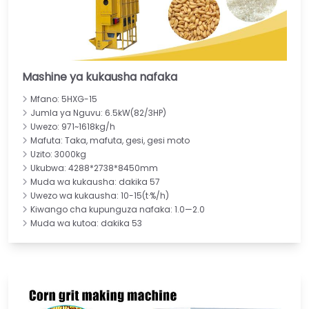
Mashine ya kukausha nafaka
Mfano: 5HXG-15
Jumla ya Nguvu: 6.5kW(82/3HP)
Uwezo: 971~1618kg/h
Mafuta: Taka, mafuta, gesi, gesi moto
Uzito: 3000kg
Ukubwa: 4288*2738*8450mm
Muda wa kukausha: dakika 57
Uwezo wa kukausha: 10-15(t·%/h)
Kiwango cha kupunguza nafaka: 1.0—2.0
Muda wa kutoa: dakika 53