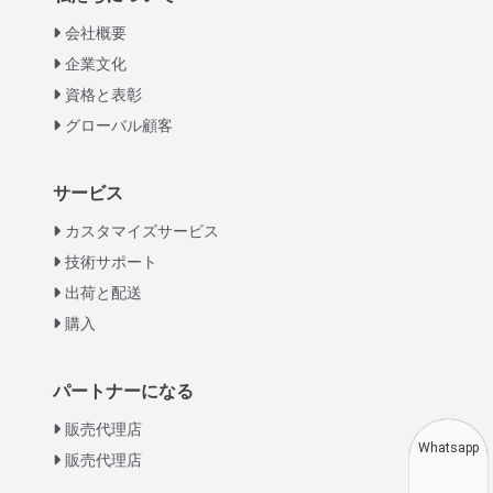
会社概要
企業文化
資格と表彰
グローバル顧客
Italian
サービス
Greek
カスタマイズサービス
Urdu
技術サポート
出荷と配送
Swahili
購入
Turkish
Indonesian
パートナーになる
Thai
販売代理店
Vietnamese
Whatsapp
販売代理店
Korean