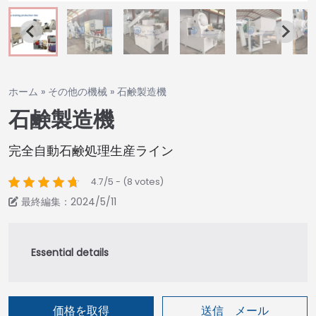
ホーム
»
その他の機械
»
石鹸製造機
石鹸製造機
完全自動石鹸処理生産ライン
4.7/5 - (8 votes)
最終編集：2024/5/11
価格を取得
送信 メール