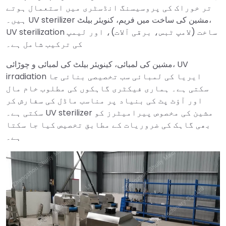
تر خوراک کی پروسیسنگ انڈسٹری میں استعمال ہوتے
ہیں۔ UV sterilizer مشین کی ساخت میں فریم، کنویئر بیلٹ،
UV sterilization ساخت (لامپ ٹبس، برقی آلات)، اور لیمپ
کی ترکیب شامل ہے۔
مشین کی لمبائی، کینویئر بیلٹ کی لمبائی و چوڑائی، UV
irradiation ایریا کی لمبائی سب تخصیصی بنائی جا
سکتی ہے۔ ہماری فیکٹری گاہکوں کی مطلوب خام مال
اور آؤٹ پٹ کی بنیاد پر مناسب ماڈل کی سفارش کر
سکتی ہے۔ UV sterilizer مشین کی مخصوص پیرامیٹرز کو
بھی گاہک کی ضروریات کے مطابق تخصیص کیا جا سکتا
ہے۔