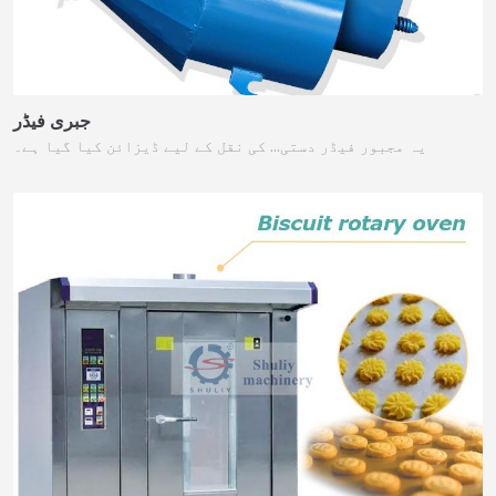
جبری فیڈر
یہ مجبور فیڈر دستی… کی نقل کے لیے ڈیزائن کیا گیا ہے۔