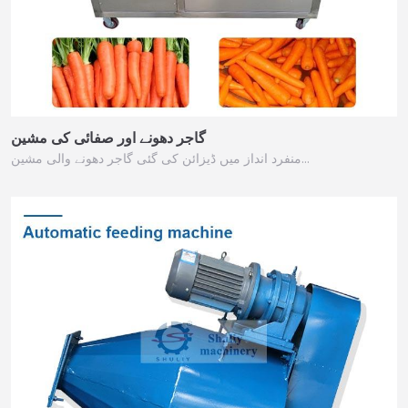
گاجر دھونے اور صفائی کی مشین
منفرد انداز میں ڈیزائن کی گئی گاجر دھونے والی مشین…