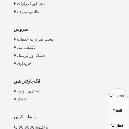
اہلیت اور اعزازات
عالمی صارف
Italian
سروس
Greek
حسب ضرورت خدمات
Swahili
تکنیکی مدد
شپنگ اور ترسیل
Turkish
خریداری
Indonesian
Thai
ایک پارٹنر بنیں
Vietnamese
ڈسٹری بیوٹرز
Japanese
Whatsapp
دکاندار
Korean
Email
Hindi
رابطہ کریں
Chinese
Wechat
8615838192276