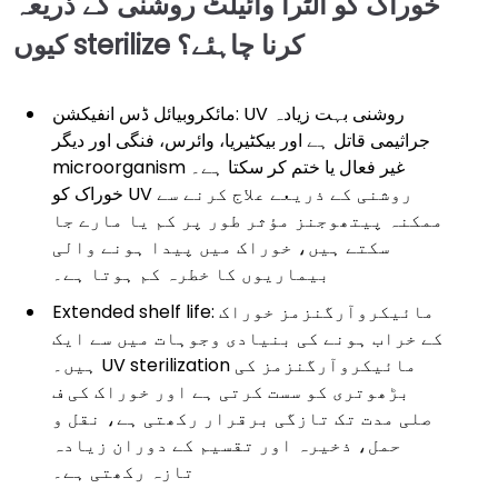
خوراک کو الٹرا وائیلٹ روشنی کے ذریعہ
کیوں sterilize کرنا چاہئے؟
مائکروبیائل ڈس انفیکشن: UV روشنی بہت زیادہ
جراثیمی قاتل ہے اور بیکٹیریا، وائرس، فنگی اور دیگر
microorganism غیر فعال یا ختم کر سکتا ہے۔
خوراک کو UV روشنی کے ذریعے علاج کرنے سے
ممکنہ پیتھوجنز مؤثر طور پر کم یا مارے جا
سکتے ہیں، خوراک میں پیدا ہونے والی
بیماریوں کا خطرہ کم ہوتا ہے۔
Extended shelf life: مائیکروآرگنزمز خوراک
کے خراب ہونے کی بنیادی وجوہات میں سے ایک
ہیں۔ UV sterilization مائیکروآرگنزمز کی
بڑھوتری کو سست کرتی ہے اور خوراک کی ف
صلی مدت تک تازگی برقرار رکھتی ہے، نقل و
حمل، ذخیرہ اور تقسیم کے دوران زیادہ
تازہ رکھتی ہے۔