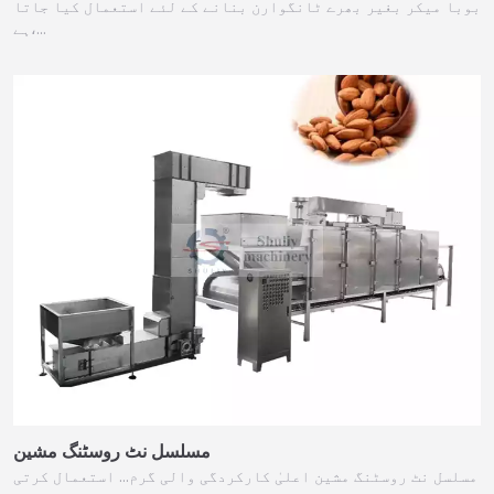
بوبا میکر بغیر بھرے ٹانگوارن بنانے کے لئے استعمال کیا جاتا
ہے،…
مسلسل نٹ روسٹنگ مشین
مسلسل نٹ روسٹنگ مشین اعلیٰ کارکردگی والی گرم… استعمال کرتی