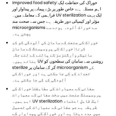
Improved food safety: خوراک کی حفاظت ایک
اہم مسئلہ ہے، خاص طور پر بڑے پیمانے پر پیداوار اور
فراہمی کے معاملے میں۔ UV sterilization ایک بہت
مؤثر اور کیمیائی دور طریقہ ہے جس سے صحت مند
microorganisms سے خوراک آلودہ ہونے سے
بچتی ہے۔
خوراک کی صنعت کے سامان کی آلودگی کو کم
کرنا: خوراک کی پروسیسنگ کے سامان
مائیکروآرگنزمز کے پالنے کے لئے جگہ
بناتے ہیں۔ UV روشنی سے سامان کی سطحوں کو
sterilize کر کے سامان پر microorganism کی
تعداد کم کی جا سکتی ہے اور خوراک کی
آلودگی کم کی جا سکتی ہے۔
صفائی کے معیارات کی مطابقت: خوراک کی
پروسیسنگ صنعت میں سخت صفائی کے معیارات
اہم ہیں۔ UV sterilization ایک قابلِ اعتماد
طریقہ ہے جو صفائی کے معیارات کی تعمیل
میں مدد دیتا ہے اور خوراک کی پیداوار کے