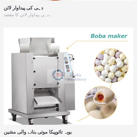
دہی کی پیداوار لائن
دہی پیداوار لائن کا مقصد…
بوبہ تائوپیکا موتی بنانے والی مشین