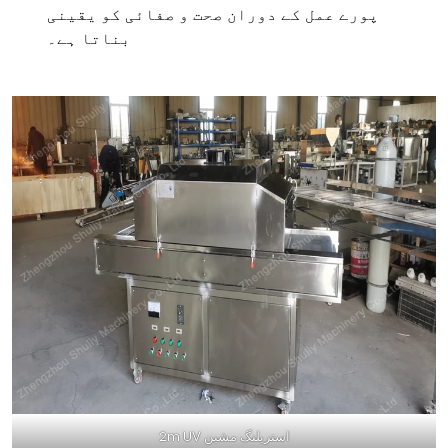
پورے عمل کے دوران صحت و صفائی کو یقینی
بناتا ہے۔
2m UV استریلنگ مشین