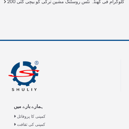
200 کلوگرام فی گھنٹہ نٹس روسٹنگ مشین ترکی کو بیچی گئی
ہمارے بارے میں
کمپنی کا پروفائل
کمپنی کی ثقافت