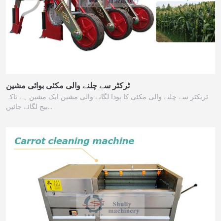
ٹرکٹر سے چلنے والی مکئی بوائی مشین
ٹریکٹر سے چلنے والی مکئی کا پودا لگانے والی مشین ایک مشین ہے تاکہ
بیج لگائے جائیں…