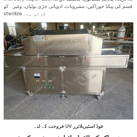
قسم کی پیکڈ خوراکیں، مشروبات، ادویاتی جڑی بوٹیاں، وغیرہ کو
sterilize کرتی ہے۔
فروخت کے لئے UV فوڈ اسٹیریلائزر