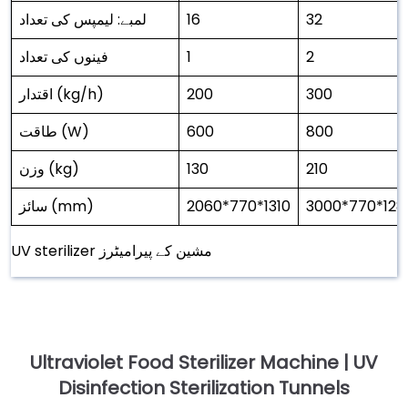
32
16
لمبے: لیمپس کی تعداد
2
1
فینوں کی تعداد
300
200
اقتدار (kg/h)
800
600
طاقت (W)
210
130
وزن (kg)
3000*770*128
2060*770*1310
سائز (mm)
UV sterilizer مشین کے پیرامیٹرز