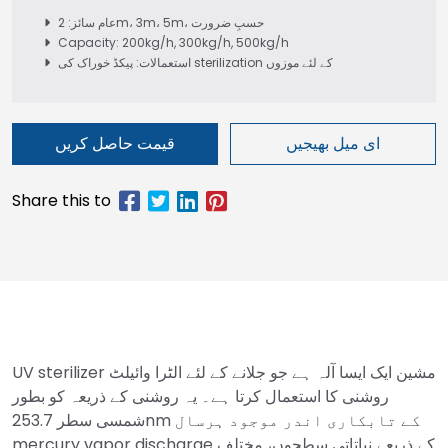
عام سائز: 2m، 3m، 5m، حسبِ ضرورت
Capacity: 200kg/h, 300kg/h, 500kg/h
استعمالات: پیکڈ خوراک کی sterilization کے لئے موزوں
ای میل بھیجیں
قیمت حاصل کریں
UV sterilizer مشین ایک ایسا آلہ ہے جو جلانے کے لئے الٹرا وائیلٹ
روشنی کا استعمال کرتا ہے۔ یہ روشنی کے ذریعہ کو بطور
شمسی سطر 253.7nm کے تابکاری اندر موجود ہرسال
mercury vapor discharge کے ذریعے نباتاتی سطحوں، مختلف