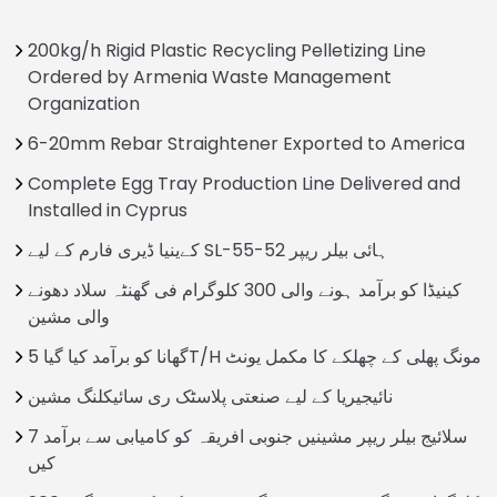
200kg/h Rigid Plastic Recycling Pelletizing Line
Ordered by Armenia Waste Management
Organization
6-20mm Rebar Straightener Exported to America
Complete Egg Tray Production Line Delivered and
Installed in Cyprus
کےینیا ڈیری فارم کے لیے SL-55-52 ہائی بيلر ریپر
کینیڈا کو برآمد ہونے والی 300 کلوگرام فی گھنٹہ سلاد دھونے
والی مشین
گھانا کو برآمد کیا گیا 5T/H مونگ پھلی کے چھلکے کا مکمل یونٹ
نائیجیریا کے لیے صنعتی پلاسٹک ری سائیکلنگ مشین
7 سلائیج بیلر ریپر مشینیں جنوبی افریقہ کو کامیابی سے برآمد
کیں