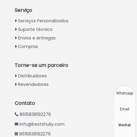
Serviço
Italian
Serviços Personalizados
Suporte técnico
Greek
Envios e entregas
Urdu
Compras
Swahili
Turkish
Torne-se um parceiro
Indonesian
Distribuidores
Thai
Revendedores
Vietnamese
Whatsapp
Japanese
Contato
Email
Korean
8615838192276
Hindi
info@bestshuliy.com
Wechat
Chinese
8615838192276