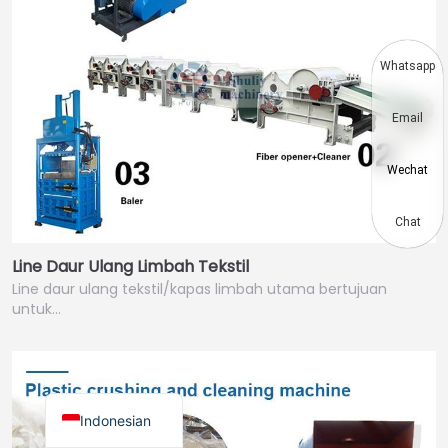
Vietnamese
Japanese
Whatsapp
Korean
Email
Hindi
Chinese
Wechat
Spanish
Russian
Chat
Portuguese
Line Daur Ulang Limbah Tekstil
Line daur ulang tekstil/kapas limbah utama bertujuan
German
untuk…
French
Arabic
English
Indonesian