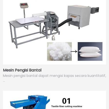
Italian
Mesin Pengisi Bantal
Greek
Mesin pengisi bantal dapat mengisi kapas secara kuantitatif,
…
Urdu
Swahili
Turkish
Thai