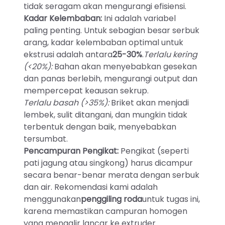
tidak seragam akan mengurangi efisiensi.
Kadar Kelembaban:
Ini adalah variabel
paling penting. Untuk sebagian besar serbuk
arang, kadar kelembaban optimal untuk
ekstrusi adalah antara
25-30%
.
Terlalu kering
(<20%):
Bahan akan menyebabkan gesekan
dan panas berlebih, mengurangi output dan
mempercepat keausan sekrup.
Terlalu basah (>35%):
Briket akan menjadi
lembek, sulit ditangani, dan mungkin tidak
terbentuk dengan baik, menyebabkan
tersumbat.
Pencampuran Pengikat:
Pengikat (seperti
pati jagung atau singkong) harus dicampur
secara benar-benar merata dengan serbuk
dan air. Rekomendasi kami adalah
menggunakan
penggiling roda
untuk tugas ini,
karena memastikan campuran homogen
yang mengalir lancar ke extruder.