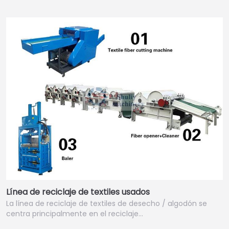
Italian
Greek
Urdu
Línea de reciclaje de textiles usados
Swahili
La línea de reciclaje de textiles de desecho / algodón se
Turkish
centra principalmente en el reciclaje…
Indonesian