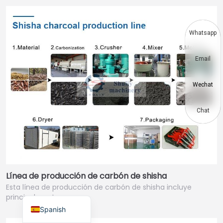
Thai
Vietnamese
Whatsapp
Japanese
Email
Korean
Hindi
Wechat
Chinese
Russian
Chat
Portuguese
German
French
Línea de producción de carbón de shisha
Arabic
Esta línea de producción de carbón de shisha incluye
English
principalmente un…
Spanish