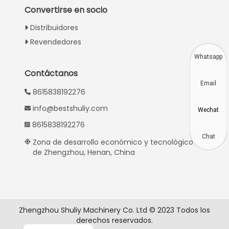
Turkish
Convertirse en socio
Indonesian
Distribuidores
Thai
Revendedores
Vietnamese
Whatsapp
Japanese
Contáctanos
Email
Korean
8615838192276
Hindi
info@bestshuliy.com
Wechat
Chinese
8615838192276
Russian
Chat
Zona de desarrollo económico y tecnológico
de Zhengzhou, Henan, China
Portuguese
German
French
Arabic
Zhengzhou Shuliy Machinery Co. Ltd © 2023 Todos los
derechos reservados.
English