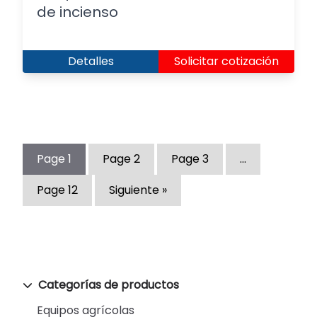
de incienso
Detalles
Solicitar cotización
Page
1
Page
2
Page
3
…
Page
12
Siguiente »
Categorías de productos
Equipos agrícolas